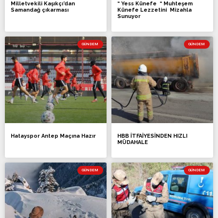
Milletvekili Kaşıkçı’dan
“ Yess Künefe “ Muhteşem
Samandağ çıkarması
Künefe Lezzetini Mizahla
Sunuyor
GÜNDEM
GÜNDEM
Hatayspor Antep Maçına Hazır
HBB İTFAİYESİNDEN HIZLI
MÜDAHALE
GÜNDEM
GÜNDEM