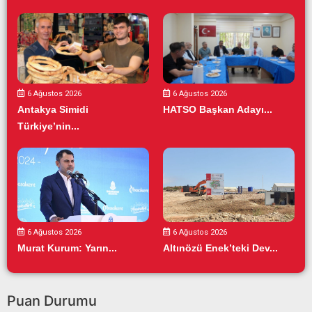
6 Ağustos 2026
6 Ağustos 2026
Antakya Simidi
HATSO Başkan Adayı...
Türkiye’nin...
6 Ağustos 2026
6 Ağustos 2026
Murat Kurum: Yarın...
Altınözü Enek’teki Dev...
Puan Durumu