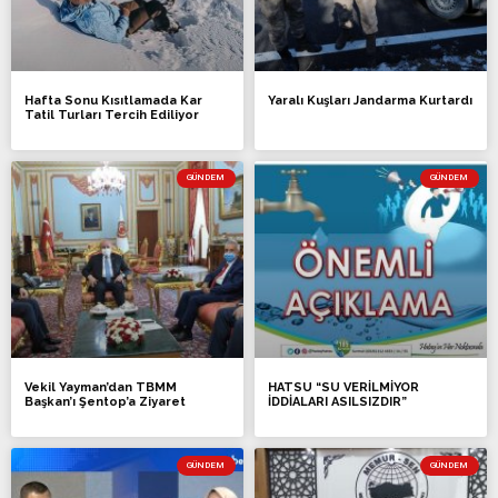
Hafta Sonu Kısıtlamada Kar
Yaralı Kuşları Jandarma Kurtardı
Tatil Turları Tercih Ediliyor
GÜNDEM
GÜNDEM
Vekil Yayman’dan TBMM
HATSU “SU VERİLMİYOR
Başkan’ı Şentop’a Ziyaret
İDDİALARI ASILSIZDIR”
GÜNDEM
GÜNDEM