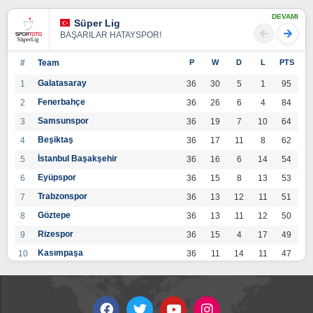
DEVAMI
Süper Lig
BAŞARILAR HATAYSPOR!
#
Team
P
W
D
L
PTS
Galatasaray
1
36
30
5
1
95
Fenerbahçe
2
36
26
6
4
84
Samsunspor
3
36
19
7
10
64
Beşiktaş
4
36
17
11
8
62
İstanbul Başakşehir
5
36
16
6
14
54
Eyüpspor
6
36
15
8
13
53
Trabzonspor
7
36
13
12
11
51
Göztepe
8
36
13
11
12
50
Rizespor
9
36
15
4
17
49
Kasımpaşa
10
36
11
14
11
47
Konyaspor
11
36
13
7
16
46
Gaziantep FK
12
36
12
9
15
45
Alanyaspor
13
36
12
9
15
45