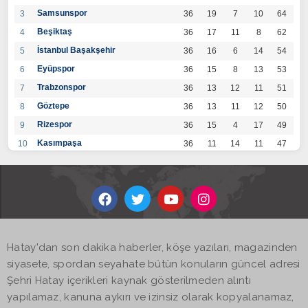
Samsunspor
3
36
19
7
10
64
Beşiktaş
4
36
17
11
8
62
İstanbul Başakşehir
5
36
16
6
14
54
Eyüpspor
6
36
15
8
13
53
Trabzonspor
7
36
13
12
11
51
Göztepe
8
36
13
11
12
50
Rizespor
9
36
15
4
17
49
Kasımpaşa
10
36
11
14
11
47
Konyaspor
11
36
13
7
16
46
Gaziantep FK
12
36
12
9
15
45
Alanyaspor
13
36
12
9
15
45
Kayserispor
14
36
11
12
13
45
Antalyaspor
15
36
12
8
16
44
Hatay'dan son dakika haberler, köşe yazıları, magazinden
BB Bodrumspor
16
36
9
10
17
37
siyasete, spordan seyahate bütün konuların güncel adresi
Sivasspor
17
36
9
8
19
35
Şehri Hatay içerikleri kaynak gösterilmeden alıntı
Hatayspor
18
36
6
8
22
26
yapılamaz, kanuna aykırı ve izinsiz olarak kopyalanamaz,