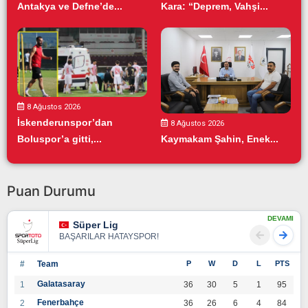
Antakya ve Defne’de...
Kara: “Deprem, Vahşi...
8 Ağustos 2026
İskenderunspor’dan
8 Ağustos 2026
Boluspor’a gitti,...
Kaymakam Şahin, Enek...
Puan Durumu
DEVAMI
Süper Lig
BAŞARILAR HATAYSPOR!
#
Team
P
W
D
L
PTS
Galatasaray
1
36
30
5
1
95
Fenerbahçe
2
36
26
6
4
84