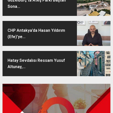
Güzelburç’ta Ateş Parkı Baştan
Sona...
CHP Antakya’da Hasan Yıldırım
(Efe)’ye...
Hatay Sevdalısı Ressam Yusuf
Altunay,...