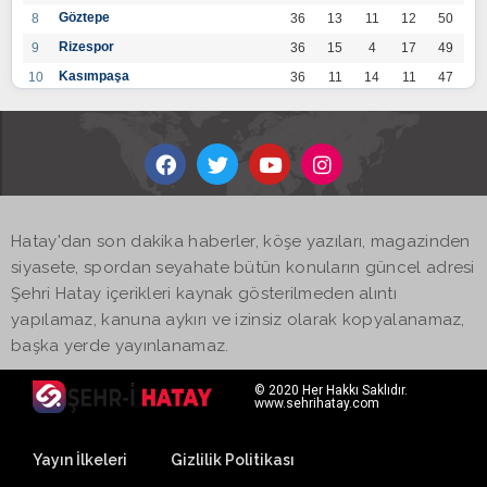
Göztepe
8
36
13
11
12
50
Rizespor
9
36
15
4
17
49
Kasımpaşa
10
36
11
14
11
47
Konyaspor
11
36
13
7
16
46
Gaziantep FK
12
36
12
9
15
45
Alanyaspor
13
36
12
9
15
45
Kayserispor
14
36
11
12
13
45
Antalyaspor
15
36
12
8
16
44
Hatay'dan son dakika haberler, köşe yazıları, magazinden
BB Bodrumspor
16
36
9
10
17
37
siyasete, spordan seyahate bütün konuların güncel adresi
Sivasspor
17
36
9
8
19
35
Şehri Hatay içerikleri kaynak gösterilmeden alıntı
Hatayspor
18
36
6
8
22
26
yapılamaz, kanuna aykırı ve izinsiz olarak kopyalanamaz,
Adana Demirspor
19
36
3
5
28
14
başka yerde yayınlanamaz.
© 2020 Her Hakkı Saklıdır.
www.sehrihatay.com
Yayın İlkeleri
Gizlilik Politikası