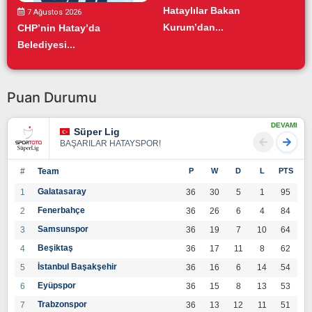
Hataylılar Bakan
7 Ağustos 2026
Kurum’dan...
CHP’nin Hatay’da
Belediyesi...
Puan Durumu
DEVAMI
Süper Lig
BAŞARILAR HATAYSPOR!
#
Team
P
W
D
L
PTS
Galatasaray
1
36
30
5
1
95
Fenerbahçe
2
36
26
6
4
84
Samsunspor
3
36
19
7
10
64
Beşiktaş
4
36
17
11
8
62
İstanbul Başakşehir
5
36
16
6
14
54
Eyüpspor
6
36
15
8
13
53
Trabzonspor
7
36
13
12
11
51