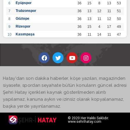
Eyüpspor
6
36
15
8
13
53
Trabzonspor
7
36
13
12
11
51
Göztepe
8
36
13
11
12
50
Rizespor
9
36
15
4
17
49
Kasımpaşa
10
36
11
14
11
47
Konyaspor
11
36
13
7
16
46
Gaziantep FK
12
36
12
9
15
45
Alanyaspor
13
36
12
9
15
45
Kayserispor
14
36
11
12
13
45
Antalyaspor
15
36
12
8
16
44
Hatay'dan son dakika haberler, köşe yazıları, magazinden
BB Bodrumspor
16
36
9
10
17
37
siyasete, spordan seyahate bütün konuların güncel adresi
Sivasspor
17
36
9
8
19
35
Şehri Hatay içerikleri kaynak gösterilmeden alıntı
Hatayspor
18
36
6
8
22
26
yapılamaz, kanuna aykırı ve izinsiz olarak kopyalanamaz,
Adana Demirspor
19
36
3
5
28
14
başka yerde yayınlanamaz.
© 2020 Her Hakkı Saklıdır.
www.sehrihatay.com