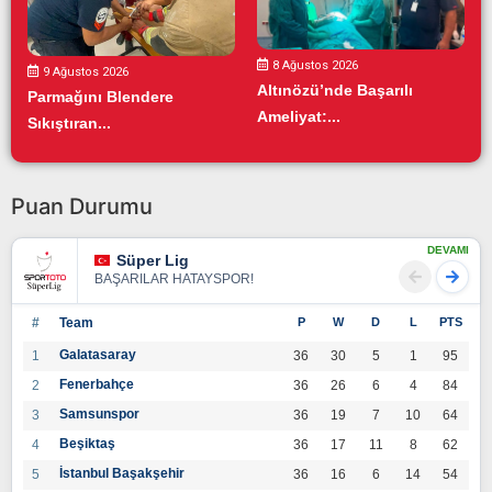
8 Ağustos 2026
9 Ağustos 2026
Altınözü’nde Başarılı
Parmağını Blendere
Ameliyat:...
Sıkıştıran...
Puan Durumu
DEVAMI
Süper Lig
BAŞARILAR HATAYSPOR!
#
Team
P
W
D
L
PTS
Galatasaray
1
36
30
5
1
95
Fenerbahçe
2
36
26
6
4
84
Samsunspor
3
36
19
7
10
64
Beşiktaş
4
36
17
11
8
62
İstanbul Başakşehir
5
36
16
6
14
54