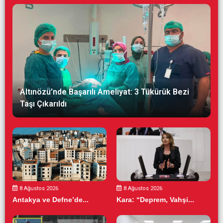
Altınözü’nde Başarılı Ameliyat: 3 Tükürük Bezi
Taşı Çıkarıldı
8 Ağustos 2026
8 Ağustos 2026
Antakya ve Defne’de...
Kara: “Deprem, Vahşi...