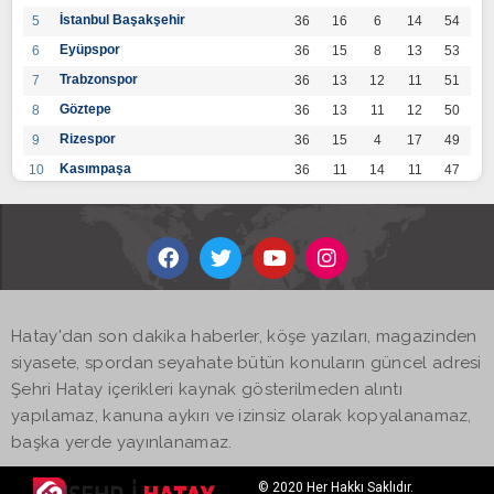
İstanbul Başakşehir
5
36
16
6
14
54
Eyüpspor
6
36
15
8
13
53
Trabzonspor
7
36
13
12
11
51
Göztepe
8
36
13
11
12
50
Rizespor
9
36
15
4
17
49
Kasımpaşa
10
36
11
14
11
47
Konyaspor
11
36
13
7
16
46
Gaziantep FK
12
36
12
9
15
45
Alanyaspor
13
36
12
9
15
45
Kayserispor
14
36
11
12
13
45
Antalyaspor
15
36
12
8
16
44
Hatay'dan son dakika haberler, köşe yazıları, magazinden
BB Bodrumspor
16
36
9
10
17
37
siyasete, spordan seyahate bütün konuların güncel adresi
Sivasspor
17
36
9
8
19
35
Şehri Hatay içerikleri kaynak gösterilmeden alıntı
Hatayspor
18
36
6
8
22
26
yapılamaz, kanuna aykırı ve izinsiz olarak kopyalanamaz,
Adana Demirspor
19
36
3
5
28
14
başka yerde yayınlanamaz.
© 2020 Her Hakkı Saklıdır.