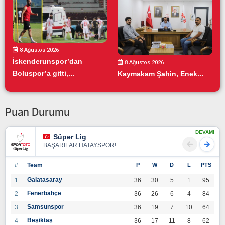
8 Ağustos 2026
İskenderunspor’dan
8 Ağustos 2026
Boluspor’a gitti,...
Kaymakam Şahin, Enek...
Puan Durumu
DEVAMI
Süper Lig
BAŞARILAR HATAYSPOR!
#
Team
P
W
D
L
PTS
Galatasaray
1
36
30
5
1
95
Fenerbahçe
2
36
26
6
4
84
Samsunspor
3
36
19
7
10
64
Beşiktaş
4
36
17
11
8
62