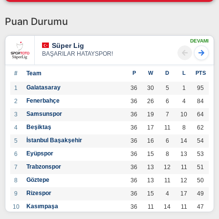
Puan Durumu
DEVAMI
Süper Lig
BAŞARILAR HATAYSPOR!
#
Team
P
W
D
L
PTS
Galatasaray
1
36
30
5
1
95
Fenerbahçe
2
36
26
6
4
84
Samsunspor
3
36
19
7
10
64
Beşiktaş
4
36
17
11
8
62
İstanbul Başakşehir
5
36
16
6
14
54
Eyüpspor
6
36
15
8
13
53
Trabzonspor
7
36
13
12
11
51
Göztepe
8
36
13
11
12
50
Rizespor
9
36
15
4
17
49
Kasımpaşa
10
36
11
14
11
47