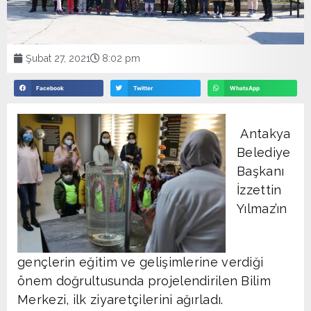
Şubat 27, 2021
8:02 pm
Facebook
Twitter
WhatsApp
Antakya
Belediye
Başkanı
İzzettin
Yılmaz’ın
gençlerin eğitim ve gelişimlerine verdiği
önem doğrultusunda projelendirilen Bilim
Merkezi, ilk ziyaretçilerini ağırladı.