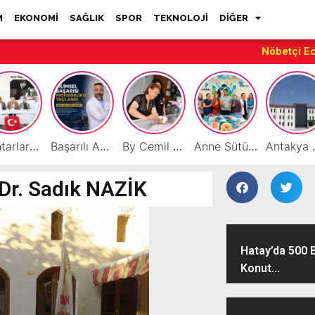
M
EKONOMİ
SAĞLIK
SPOR
TEKNOLOJİ
DİĞER
Nöbetçi E
Muhtarlardan HATSO’ya Ziyaret
Başarılı Akademisyen Fariz Selimli’ye Profesörlük Ünvanı
By Cemil Dondurma Yazın Vazgeçilmez Durağı
Anne Sütüyle Sağlıklı Geleceğe Vurgu “Anne sütü, her bebeğin en doğal hakkıdır”
Antakya MYO’da M
 Dr. Sadık NAZİK
Hatay’da 500 
Konut...