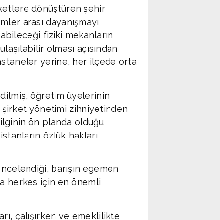
ketlere dönüştüren şehir
Adana Demirs
19
imler arası dayanışmayı
şabileceği fiziki mekanların
ulaşılabilir olması açısından
staneler yerine, her ilçede orta
dilmiş, öğretim üyelerinin
r şirket yönetimi zihniyetinden
 bilginin ön planda olduğu
istanların özlük hakları
 öncelendiği, barışın egemen
ma herkes için en önemli
rı, çalışırken ve emeklilikte