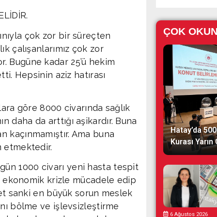
LİDİR.
ÇOK OKU
nıyla çok zor bir süreçten
ık çalışanlarımız çok zor
r. Bugüne kadar 25’ü hekim
ti. Hepsinin aziz hatırası
lara göre 8000 civarında sağlık
 daha da arttığı aşikardır. Buna
Hatay’da 500
an kaçınmamıştır. Ama buna
Kurası Yarın
 etmektedir.
ün 1000 civarı yeni hasta tespit
ar ekonomik krizle mücadele edip
ümet sanki en büyük sorun meslek
nı bölme ve işlevsizleştirme
6 Ağustos 2026