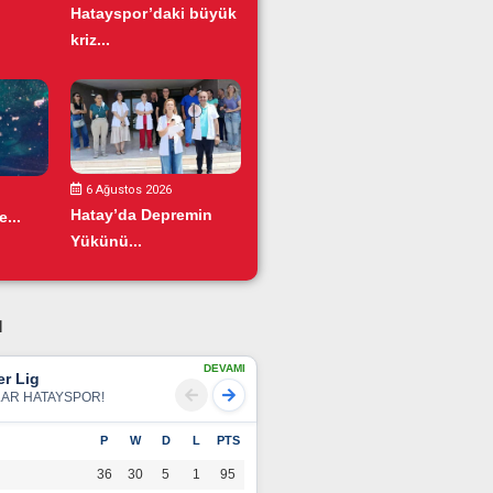
Hatayspor’daki büyük
kriz...
6 Ağustos 2026
Hatay’da Depremin
...
Yükünü...
u
DEVAMI
r Lig
LAR HATAYSPOR!
P
W
D
L
PTS
36
30
5
1
95