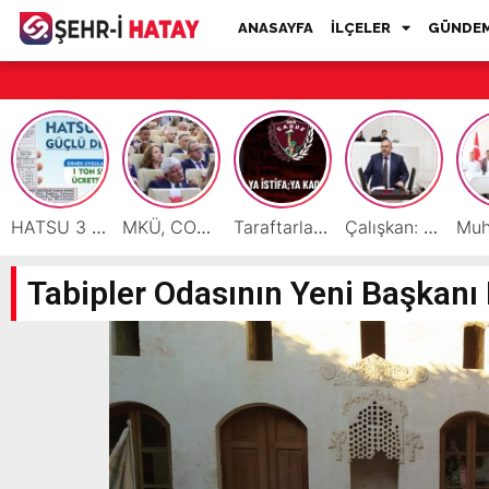
ANASAYFA
İLÇELER
GÜNDE
HATSU 3 İlçede Ağustos Ayı Faturalarında Bir Ton Suyu Ücretsiz Tanımladı
MKÜ, COP31 Hazırlık Sürecinde Bilim Diplomasisine Katkı Sunacak
Taraftarlar Sessizlik değil ÇÖZÜM istiyor
Çalışkan: “Gazze Elden Gidiyor, Garantörler Daha Ne Bekliyor?”
Tabipler Odasının Yeni Başkanı