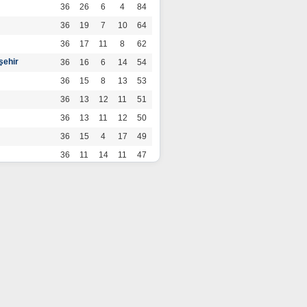
36
26
6
4
84
36
19
7
10
64
36
17
11
8
62
şehir
36
16
6
14
54
36
15
8
13
53
36
13
12
11
51
36
13
11
12
50
36
15
4
17
49
36
11
14
11
47
36
13
7
16
46
36
12
9
15
45
36
12
9
15
45
36
11
12
13
45
36
12
8
16
44
r
36
9
10
17
37
36
9
8
19
35
36
6
8
22
26