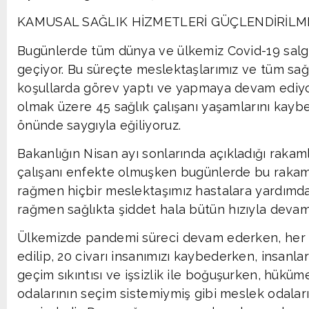
KAMUSAL SAĞLIK HİZMETLERİ GÜÇLENDİRİLME
Bugünlerde tüm dünya ve ülkemiz Covid-19 salgı
geçiyor. Bu süreçte meslektaşlarımız ve tüm sağl
koşullarda görev yaptı ve yapmaya devam ediyo
olmak üzere 45 sağlık çalışanı yaşamlarını kaybet
önünde saygıyla eğiliyoruz.
Bakanlığın Nisan ayı sonlarında açıkladığı rakam
çalışanı enfekte olmuşken bugünlerde bu rakamın
rağmen hiçbir meslektaşımız hastalara yardımd
rağmen sağlıkta şiddet hala bütün hızıyla devam
Ülkemizde pandemi süreci devam ederken, her g
edilip, 20 civarı insanımızı kaybederken, insanl
geçim sıkıntısı ve işsizlik ile boğuşurken, hük
odalarının seçim sistemiymiş gibi meslek odaları