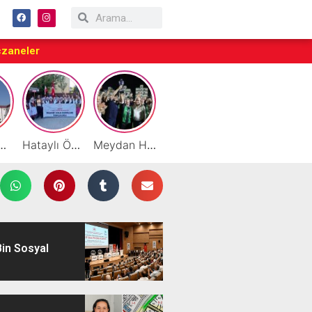
czaneler
eslekler Uygulamanın İçinde Öğreniliyor
Hataylı Öğretmenler, Macaristan’da Türkiye’yi Temsil Etti
Meydan Hacıoğlu Baharat Şampiyonluk İpini Göğüsledi
Selma Sönmez Girişimci Kadınlarla Birlikte Kömbe Yaptı
Favori Geldi, Şampiyon Gitti: Kupa Medeniyetlerspor’un!
Bin Sosyal