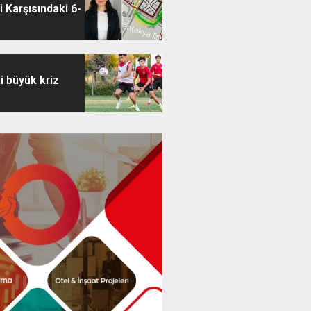
 Karşısındaki 6-
i büyük kriz