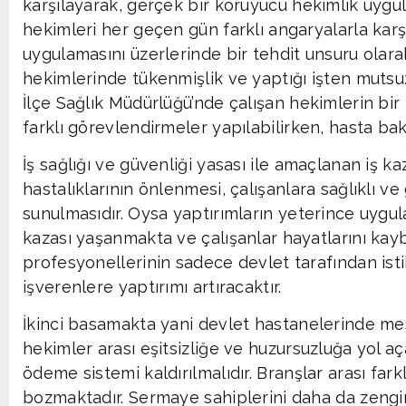
karşılayarak, gerçek bir koruyucu hekimlik uygul
hekimleri her geçen gün farklı angaryalarla kar
uygulamasını üzerlerinde bir tehdit unsuru olara
hekimlerinde tükenmişlik ve yaptığı işten mutsu
İlçe Sağlık Müdürlüğü’nde çalışan hekimlerin bir i
farklı görevlendirmeler yapılabilirken, hasta bak
İş sağlığı ve güvenliği yasası ile amaçlanan iş k
hastalıklarının önlenmesi, çalışanlara sağlıklı ve
sunulmasıdır. Oysa yaptırımların yeterince uyg
kazası yaşanmakta ve çalışanlar hayatlarını kayb
profesyonellerinin sadece devlet tarafından is
işverenlere yaptırımı artıracaktır.
İkinci basamakta yani devlet hastanelerinde me
hekimler arası eşitsizliğe ve huzursuzluğa yol 
ödeme sistemi kaldırılmalıdır. Branşlar arası fark
bozmaktadır. Sermaye sahiplerini daha da zengin