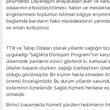
peşindedir. Dayanağını anayasadan alan ve kan
odalarının etkisizleştirilmesi, halkın ve meslekt
engellenmesi toplumun bilimsel bilgiye erişimini
bağlamda baroların haklı mücadelesinin yanında
ve onları kutluyoruz.
TTB ve Tabip Odaları olarak yıllardır sağlığın tic
uyguladığı “Sağlıkta Dönüşüm Programı”nın karş
ülkemizde pandemi süreci gösterdi ki, kamusal sa
ülkeler başarılı olurken, sağlığı özelleştiren ülk
olduğu görülmüştür. Bir kişinin hasta olmadan ö
önemli önceliğimizdir. Bu durum yıllardır savun
sisteminin özneleridir. Sağlık hizmeti herkese eşit,
olmalıdır.
Birinci basamakta hizmeti yürüten hekimlerin iht