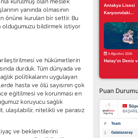
unla kurulmuş olan meslek
Antakya Lisesi
aşlarının yanında olmasının
Karşısındaki...
n önüne kurulan bir settir. Bu
 olduğumuzu bildirmek istiyor
6 Ağustos 2026
arileştirilmesi ve hükümetlerin
Hatay’ın Deniz ve
ısında durduk. Tüm dünyada ve
ğlık politikalarını uygulayan
elerde hasta ve ölü sayısının çok
Puan Durum
nce eğitilmesi ve korunması en
duğumuz koruyucu sağlık
Süpe
 ulaşılabilir, nitelikli ve parasız
BAŞARI
#
Team
iyaç ve beklentilerini
Galatasaray
1