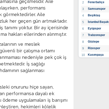
amasına geçilmelidir. Aile
Fenerbahçe
2
şılaşırken, performans
Samsunspor
3
k görmektedirler. Aile
Beşiktaş
4
zluk her geçen gün artmaktadır.
İstanbul Başak
5
ş tanımı yoktur. Bir ay içerisinde
Eyüpspor
6
ma hakları ellerinden alınmıştır.
Trabzonspor
7
Göztepe
8
azalarının ve meslek
Rizespor
9
 güvenli bir çalışma ortamı
Kasımpaşa
10
ulanmaması nedeniyle pek çok iş
Konyaspor
11
etmektedir. İş sağlığı
Gaziantep FK
12
tihdamının sağlanması
Alanyaspor
13
Kayserispor
14
sleki onurunu hiçe sayan,
Antalyaspor
15
açan performansa dayalı ek
BB Bodrumspo
16
lı ödeme uygulamaları iş barışını
Sivasspor
17
leştiren, hekimleri kölelik
Hatayspor
18