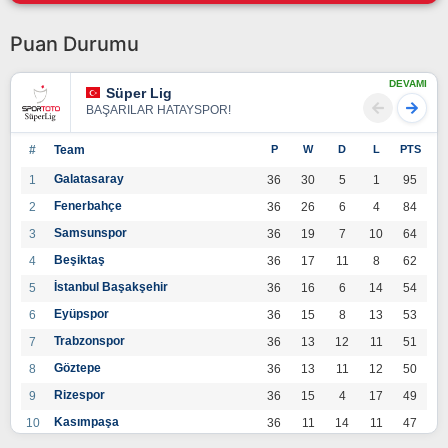
Puan Durumu
DEVAMI
Süper Lig
BAŞARILAR HATAYSPOR!
#
Team
P
W
D
L
PTS
Galatasaray
1
36
30
5
1
95
Fenerbahçe
2
36
26
6
4
84
Samsunspor
3
36
19
7
10
64
Beşiktaş
4
36
17
11
8
62
İstanbul Başakşehir
5
36
16
6
14
54
Eyüpspor
6
36
15
8
13
53
Trabzonspor
7
36
13
12
11
51
Göztepe
8
36
13
11
12
50
Rizespor
9
36
15
4
17
49
Kasımpaşa
10
36
11
14
11
47