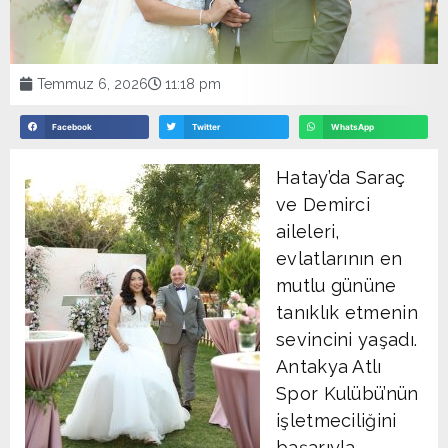
Temmuz 6, 2026
11:18 pm
Facebook
Twitter
WhatsApp
Hatay’da Saraç
ve Demirci
aileleri,
evlatlarının en
mutlu gününe
tanıklık etmenin
sevincini yaşadı.
Antakya Atlı
Spor Kulübü’nün
işletmeciliğini
başarıyla