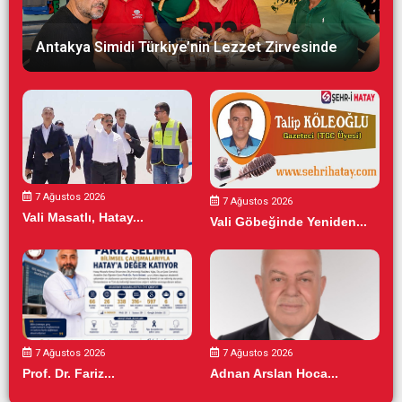
Antakya Simidi Türkiye’nin Lezzet Zirvesinde
7 Ağustos 2026
7 Ağustos 2026
Vali Masatlı, Hatay...
Vali Göbeğinde Yeniden...
7 Ağustos 2026
7 Ağustos 2026
Prof. Dr. Fariz...
Adnan Arslan Hoca...