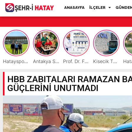
ANASAYFA
İLÇELER
GÜNDE
Hatayspor İç Saha Maçlarını Reyhanlı’da Oynamaya Hazırlanıyor
Antakya Simidi Türkiye’nin Lezzet Zirvesinde
Prof. Dr. Fariz Selimli, Uluslararası Başarılarıyla Hatay’a Değer Katıyor
Kisecik TOKİ’lere Toplu Ulaşım Hizmeti Başladı
HBB ZABITALARI RAMAZAN B
GÜÇLERİNİ UNUTMADI