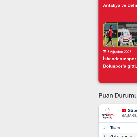
Antakya ve Defn
8 Ağustos 2026
İskenderunspor
Boluspor’a gitti,.
Puan Durum
Süpe
BAŞARI
#
Team
Galatasaray