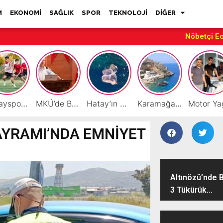
M
EKONOMİ
SAĞLIK
SPOR
TEKNOLOJİ
DİĞER
Nöbetçi E
Hatayspor’daki büyük kriz gençler için büyük bir fırsat
MKÜ’de BAP ve TÜBİTAK 1001 Projeleri Masaya Yatırıldı
Hatay’ın Deniz ve Sahillerini Kirleten Tesislere Ceza Yağdı!
Karamağara Koyu Doğu Akdeniz’in Turizm Yıldızı Oluyor
AYRAMI’NDA EMNİYET
Altınözü’nde B
3 Tükürük...