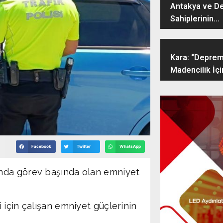
Antakya ve D
Sahiplerinin...
Kara: “Deprem
Madencilik İçin
Facebook
Twitter
WhatsApp
nda görev başında olan emniyet
 için çalışan emniyet güçlerinin