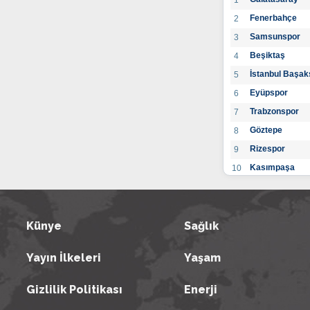
1
Fenerbahçe
2
Samsunspor
3
Beşiktaş
4
İstanbul Başak
5
Eyüpspor
6
Trabzonspor
7
Göztepe
8
Rizespor
9
Kasımpaşa
10
Konyaspor
11
Gaziantep FK
12
Alanyaspor
Künye
Sağlık
13
Kayserispor
14
Yayın İlkeleri
Yaşam
Antalyaspor
15
BB Bodrumspo
16
Gizlilik Politikası
Enerji
Sivasspor
17