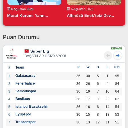
6 Ağustos 2026
6 Ağustos 2026
Murat Kurum: Yarın...
Altınözü Enek’teki Dev...
Puan Durumu
DEVAMI
Süper Lig
BAŞARILAR HATAYSPOR!
#
Team
P
W
D
L
PTS
Galatasaray
1
36
30
5
1
95
Fenerbahçe
2
36
26
6
4
84
Samsunspor
3
36
19
7
10
64
Beşiktaş
4
36
17
11
8
62
İstanbul Başakşehir
5
36
16
6
14
54
Eyüpspor
6
36
15
8
13
53
Trabzonspor
7
36
13
12
11
51