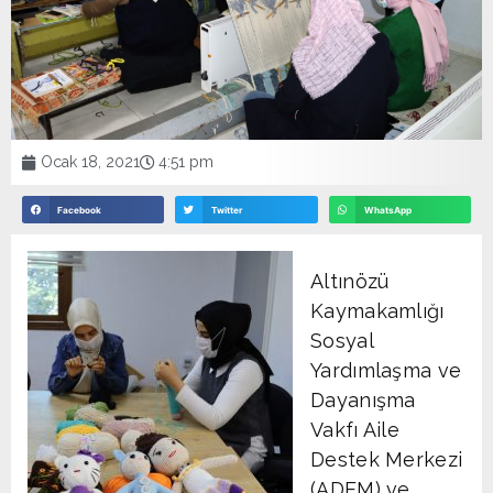
Ocak 18, 2021
4:51 pm
Facebook
Twitter
WhatsApp
Altınözü
Kaymakamlığı
Sosyal
Yardımlaşma ve
Dayanışma
Vakfı Aile
Destek Merkezi
(ADEM) ve