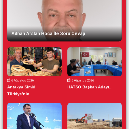
Adnan Arslan Hoca İle Soru Cevap
6 Ağustos 2026
6 Ağustos 2026
Antakya Simidi
HATSO Başkan Adayı...
Türkiye’nin...