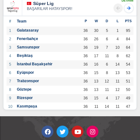
DEVAMI
Süper Lig
BAŞARILAR HATAYSPOR!
#
Team
P
W
D
L
PTS
Galatasaray
1
36
30
5
1
95
Fenerbahçe
2
36
26
6
4
84
Samsunspor
3
36
19
7
10
64
Beşiktaş
4
36
17
11
8
62
İstanbul Başakşehir
5
36
16
6
14
54
Eyüpspor
6
36
15
8
13
53
Trabzonspor
7
36
13
12
11
51
Göztepe
8
36
13
11
12
50
Rizespor
9
36
15
4
17
49
Kasımpaşa
10
36
11
14
11
47
Konyaspor
11
36
13
7
16
46
Gaziantep FK
12
36
12
9
15
45
Alanyaspor
13
36
12
9
15
45