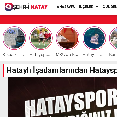
ANASAYFA
İLÇELER
GÜNDE
Kisecik TOKİ’lere Toplu Ulaşım Hizmeti Başladı
Hatayspor’daki büyük kriz gençler için büyük bir fırsat
MKÜ’de BAP ve TÜBİTAK 1001 Projeleri Masaya Yatırıldı
Hatay’ın Deniz ve Sahillerini Kirleten Tesislere Ceza Yağdı!
Hataylı İşadamlarından Hataysp