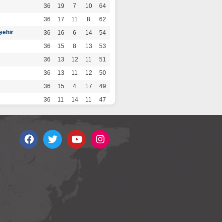
36
19
7
10
64
36
17
11
8
62
şehir
36
16
6
14
54
36
15
8
13
53
36
13
12
11
51
36
13
11
12
50
36
15
4
17
49
36
11
14
11
47
36
13
7
16
46
36
12
9
15
45
36
12
9
15
45
36
11
12
13
45
36
12
8
16
44
r
36
9
10
17
37
36
9
8
19
35
36
6
8
22
26
por
36
3
5
28
14