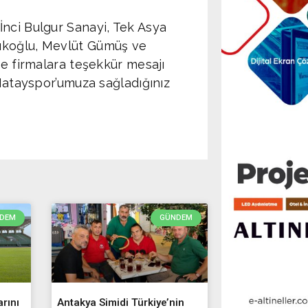
nci Bulgur Sanayi, Tek Asya
ıkoğlu, Mevlüt Gümüş ve
ve firmalara teşekkür mesajı
 Hatayspor’umuza sağladığınız
DEM
GÜNDEM
rını
Antakya Simidi Türkiye’nin