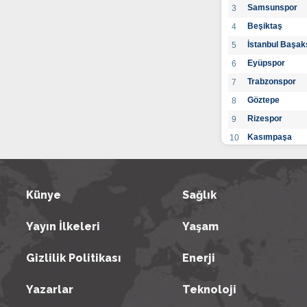
Samsunspor
3
Beşiktaş
4
İstanbul Başak
5
Eyüpspor
6
Trabzonspor
7
Göztepe
8
Rizespor
9
Kasımpaşa
10
Konyaspor
11
Gaziantep FK
12
Alanyaspor
Künye
Sağlık
13
Kayserispor
14
Yayın İlkeleri
Yaşam
Antalyaspor
15
BB Bodrumspo
16
Gizlilik Politikası
Enerji
Sivasspor
17
Hatayspor
18
Yazarlar
Teknoloji
Adana Demirs
19