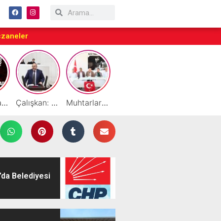
czaneler
Taraftarlar Sessizlik değil ÇÖZÜM istiyor
Çalışkan: “Gazze Elden Gidiyor, Garantörler Daha Ne Bekliyor?”
Muhtarlardan HATSO’ya Ziyaret
Başarılı Akademisyen Fariz Selimli’ye Profesörlük Ünvanı
By Cemil Dondurma Yazın Vazgeçilmez Durağı
’da Belediyesi