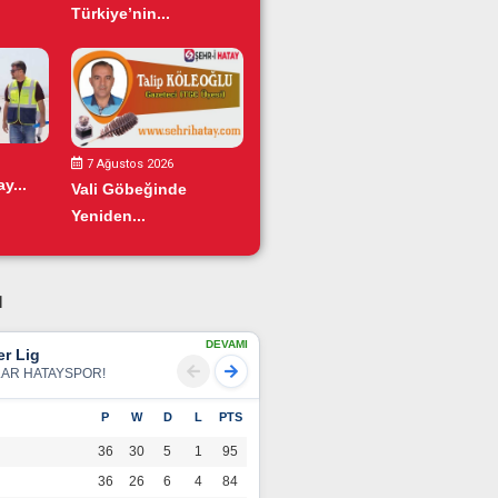
Türkiye’nin...
7 Ağustos 2026
y...
Vali Göbeğinde
Yeniden...
u
DEVAMI
r Lig
LAR HATAYSPOR!
P
W
D
L
PTS
36
30
5
1
95
36
26
6
4
84