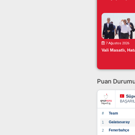
7 Ağustos 2026
Vali Masatlı, Hata
Puan Durum
Süpe
BAŞARI
#
Team
Galatasaray
1
Fenerbahçe
2