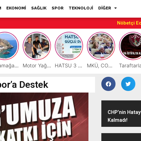
M
EKONOMİ
SAĞLIK
SPOR
TEKNOLOJİ
DİĞER
Nöbetçi E
Karamağara Koyu Doğu Akdeniz’in Turizm Yıldızı Oluyor
Motor Yağı ve Aküde Güvenilir Hizmet Antakya’da Başladı
HATSU 3 İlçede Ağustos Ayı Faturalarında Bir Ton Suyu Ücretsiz Tanımladı
MKÜ, COP31 Hazırlık Sürecinde Bilim Diplomasisine Katkı Sunacak
or’a Destek
CHP’nin Hatay
Kalmadı!