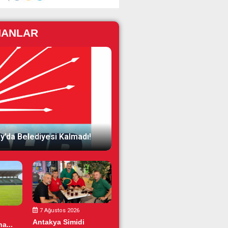
NANLAR
y’da Belediyesi Kalmadı!
7 Ağustos 2026
Antakya Simidi
a...