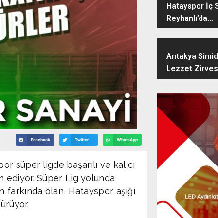
Hatayspor İç 
Reyhanlı’da...
Antakya Simidi
Lezzet Zirves
Facebook
Twitter
WhatsApp
r süper ligde başarılı ve kalıcı
 ediyor. Süper Lig yolunda
 farkında olan, Hatayspor aşığı
ürüyor.