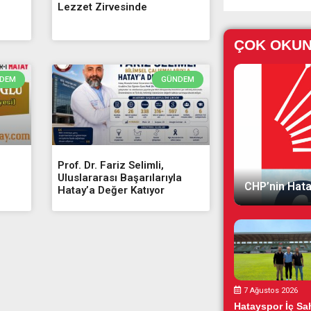
Lezzet Zirvesinde
ÇOK OKU
DEM
GÜNDEM
Prof. Dr. Fariz Selimli,
Uluslararası Başarılarıyla
CHP’nin Hata
Hatay’a Değer Katıyor
7 Ağustos 2026
Hatayspor İç Sah