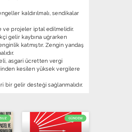
Hatayspor
18
geller kaldırılmalı, sendikalar
Adana Demirs
19
ve projeler iptal edilmelidir.
çi gelir kaybına uğrarken
enginlik katmıştır. Zengin yandaş
lıdır.
eli, asgari ücretten vergi
rinden kesilen yüksek vergilere
i bir gelir desteği sağlanmalıdır.
RSUZ
GÜNDEM