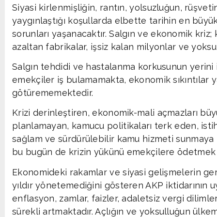
Siyasi kirlenmişliğin, rantın, yolsuzluğun, rüşve
yaygınlaştığı koşullarda elbette tarihin en büyü
sorunları yaşanacaktır. Salgın ve ekonomik kriz; 
azaltan fabrikalar, işsiz kalan milyonlar ve yoksul
Salgın tehdidi ve hastalanma korkusunun yerini i
emekçiler iş bulamamakta, ekonomik sıkıntılar
götürememektedir.
Krizi derinleştiren, ekonomik-mali açmazları bü
planlamayan, kamucu politikaları terk eden, isti
sağlam ve sürdürülebilir kamu hizmeti sunmaya b
bu bugün de krizin yükünü emekçilere ödetmek 
Ekonomideki rakamlar ve siyasi gelişmelerin gerç
yıldır yönetemediğini gösteren AKP iktidarının 
enflasyon, zamlar, faizler, adaletsiz vergi dilimler
sürekli artmaktadır. Açlığın ve yoksulluğun ülke