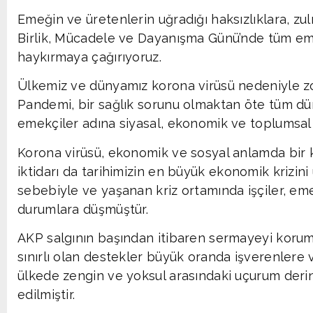
Emeğin ve üretenlerin uğradığı haksızlıklara, zu
Birlik, Mücadele ve Dayanışma Günü’nde tüm emek
haykırmaya çağırıyoruz.
Ülkemiz ve dünyamız korona virüsü nedeniyle zo
Pandemi, bir sağlık sorunu olmaktan öte tüm dü
emekçiler adına siyasal, ekonomik ve toplumsa
Korona virüsü, ekonomik ve sosyal anlamda bir
iktidarı da tarihimizin en büyük ekonomik krizin
sebebiyle ve yaşanan kriz ortamında işçiler, eme
durumlara düşmüştür.
AKP salgının başından itibaren sermayeyi korum
sınırlı olan destekler büyük oranda işverenlere ve
ülkede zengin ve yoksul arasındaki uçurum derin
edilmiştir.