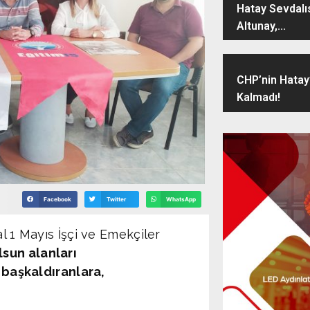
Hatay Sevdalı
Altunay,...
CHP’nin Hatay
Kalmadı!
Facebook
Twitter
WhatsApp
l 1 Mayıs İşçi ve Emekçiler
sun alanları
başkaldıranlara,