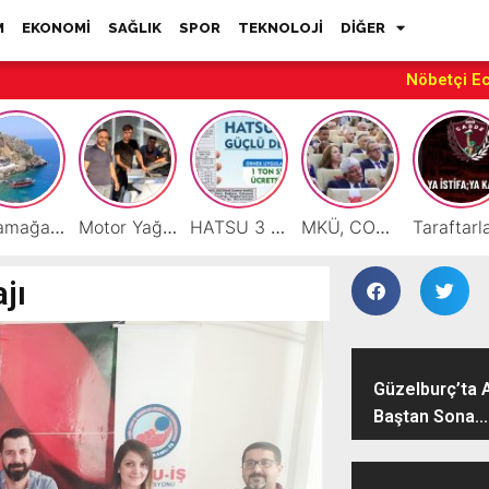
M
EKONOMİ
SAĞLIK
SPOR
TEKNOLOJİ
DİĞER
Nöbetçi E
Karamağara Koyu Doğu Akdeniz’in Turizm Yıldızı Oluyor
Motor Yağı ve Aküde Güvenilir Hizmet Antakya’da Başladı
HATSU 3 İlçede Ağustos Ayı Faturalarında Bir Ton Suyu Ücretsiz Tanımladı
MKÜ, COP31 Hazırlık Sürecinde Bilim Diplomasisine Katkı Sunacak
jı
Güzelburç’ta 
Baştan Sona...