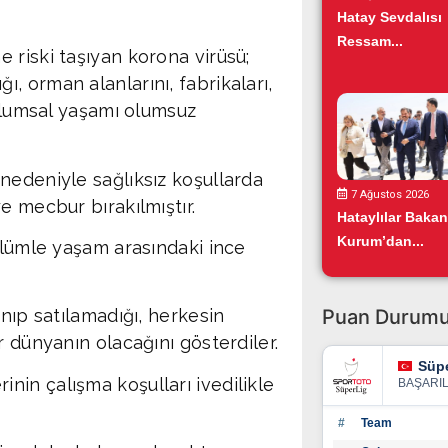
Hatay Sevdalısı
Ressam...
 riski taşıyan korona virüsü;
ığı, orman alanlarını, fabrikaları,
oplumsal yaşamı olumsuz
nedeniyle sağlıksız koşullarda
7 Ağustos 2026
e mecbur bırakılmıştır.
Hataylılar Bakan
Kurum’dan...
ölümle yaşam arasındaki ince
ınıp satılamadığı, herkesin
Puan Durum
r dünyanın olacağını gösterdiler.
Süpe
in çalışma koşulları ivedilikle
BAŞARI
#
Team