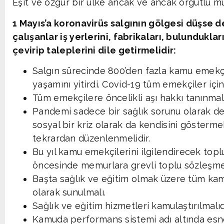
Eşit ve özgür bir ülke ancak ve ancak örgütlü mü
1 Mayıs’a koronavirüs salgının gölgesi düşse d
çalışanlar iş yerlerini, fabrikaları, bulunduklar
çevirip taleplerini dile getirmelidir:
Salgın sürecinde 800’den fazla kamu emekçis
yaşamını yitirdi. Covid-19 tüm emekçiler için
Tüm emekçilere öncelikli aşı hakkı tanınmalı
Pandemi sadece bir sağlık sorunu olarak d
sosyal bir kriz olarak da kendisini gösterm
tekrardan düzenlenmelidir.
Bu yıl kamu emekçilerini ilgilendirecek top
öncesinde memurlara grevli toplu sözleşme 
Başta sağlık ve eğitim olmak üzere tüm kamu
olarak sunulmalı.
Sağlık ve eğitim hizmetleri kamulaştırılmalıdı
Kamuda performans sistemi adı altında es