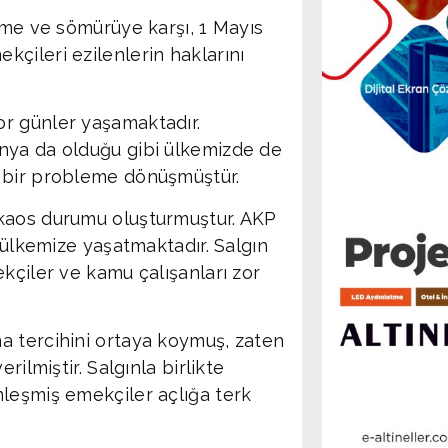
lme ve sömürüye karşı, 1 Mayıs
çileri ezilenlerin haklarını
r günler yaşamaktadır.
nya da olduğu gibi ülkemizde de
l bir probleme dönüşmüştür.
 kaos durumu oluşturmuştur. AKP
i ülkemize yaşatmaktadır. Salgın
kçiler ve kamu çalışanları zor
a tercihini ortaya koymuş, zaten
rilmiştir. Salgınla birlikte
leşmiş emekçiler açlığa terk