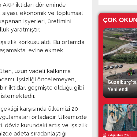
tin AKP iktidarı döneminde
k siyasi, ekonomik ve toplumsal
ÇOK OKU
kapanan işyerleri, üretimini
luk yaratmıştır.
şsizlik korkusu aldı. Bu ortamda
 yaşamakta, evine ekmek
yüten, uzun vadeli kalkınma
hdamı, işsizliği öncelemeyen,
Güzelburç’ta
ir iktidar, geçmişte olduğu gibi
Yenilendi
istemektedir.
ekliği karşısında ülkemizi 20
uygulamaları ortadadır. Ülkemizde
i, döviz kurundaki artış ve işsizlik
mizde adeta sıradanlaştığı
7 Ağustos 2026