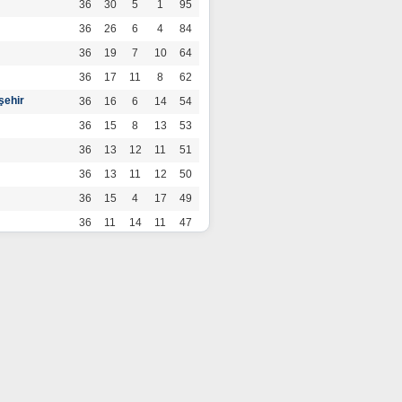
36
30
5
1
95
36
26
6
4
84
36
19
7
10
64
36
17
11
8
62
şehir
36
16
6
14
54
36
15
8
13
53
36
13
12
11
51
36
13
11
12
50
36
15
4
17
49
36
11
14
11
47
36
13
7
16
46
36
12
9
15
45
36
12
9
15
45
36
11
12
13
45
36
12
8
16
44
r
36
9
10
17
37
36
9
8
19
35