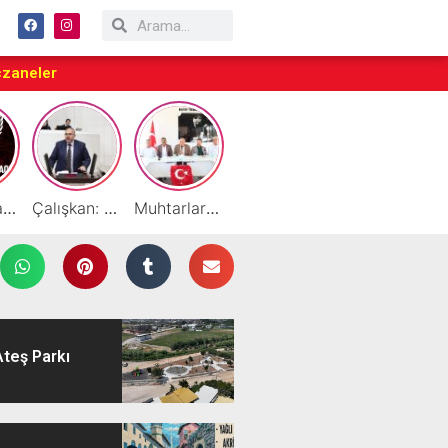
czaneler
Taraftarlar Sessizlik değil ÇÖZÜM istiyor
Çalışkan: “Gazze Elden Gidiyor, Garantörler Daha Ne Bekliyor?”
Muhtarlardan HATSO’ya Ziyaret
Başarılı Akademisyen Fariz Selimli’ye Profesörlük Ünvanı
By Cemil Dondurma Yazın Vazgeçilmez Durağı
Ateş Parkı