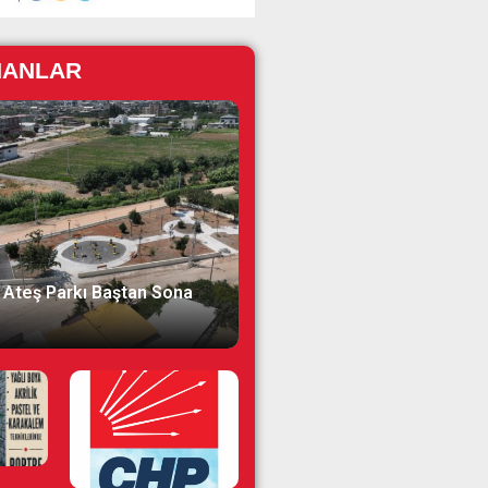
NANLAR
 Ateş Parkı Baştan Sona