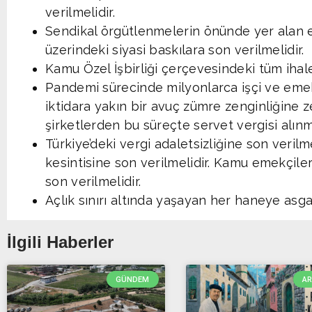
verilmelidir.
Sendikal örgütlenmelerin önünde yer alan en
üzerindeki siyasi baskılara son verilmelidir.
Kamu Özel İşbirliği çerçevesindeki tüm ihale 
Pandemi sürecinde milyonlarca işçi ve emek
iktidara yakın bir avuç zümre zenginliğine z
şirketlerden bu süreçte servet vergisi alınma
Türkiye’deki vergi adaletsizliğine son verilm
kesintisine son verilmelidir. Kamu emekçile
son verilmelidir.
Açlık sınırı altında yaşayan her haneye asgar
İlgili Haberler
GÜNDEM
A