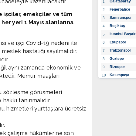
cadeleyle kazanılacaktır.
Galatasaray
1
Fenerbahçe
2
e işçiler, emekçiler ve tüm
Samsunspor
3
ı her yeri 1 Mayıs alanlarına
Beşiktaş
4
İstanbul Başak
5
i ve işçi Covid-19 nedeni ile
Eyüpspor
6
 meslek hastalığı sayılmalıdır.
Trabzonspor
7
dır.
Göztepe
8
eğil aynı zamanda ekonomik ve
Rizespor
9
ektedir. Memur maaşları
Kasımpaşa
10
Konyaspor
11
lu sözleşme görüşmeleri
Gaziantep FK
12
hakkı tanınmalıdır.
Alanyaspor
13
 hizmetleri yurttaşlara ücretsiz
Kayserispor
14
Antalyaspor
15
r.
BB Bodrumspo
16
nek çalışma hükümlerine son
Sivasspor
17