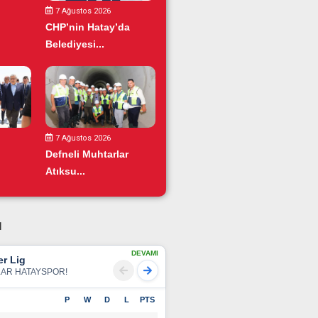
7 Ağustos 2026
CHP’nin Hatay’da
Belediyesi...
7 Ağustos 2026
Defneli Muhtarlar
Atıksu...
u
DEVAMI
r Lig
LAR HATAYSPOR!
P
W
D
L
PTS