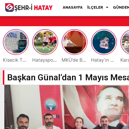
ANASAYFA
İLÇELER
GÜNDE
Kisecik TOKİ’lere Toplu Ulaşım Hizmeti Başladı
Hatayspor’daki büyük kriz gençler için büyük bir fırsat
MKÜ’de BAP ve TÜBİTAK 1001 Projeleri Masaya Yatırıldı
Hatay’ın Deniz ve Sahillerini Kirleten Tesislere Ceza Yağdı!
Başkan Günal’dan 1 Mayıs Mesa