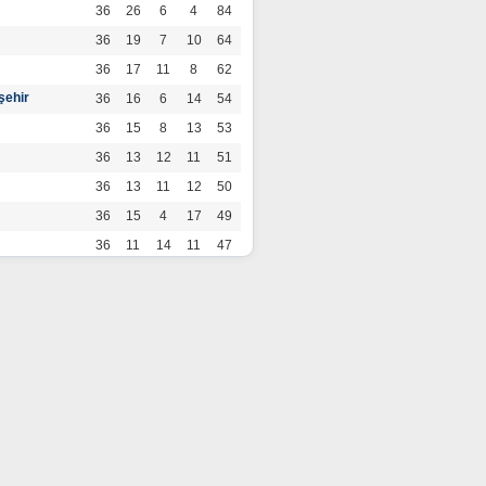
36
26
6
4
84
36
19
7
10
64
36
17
11
8
62
şehir
36
16
6
14
54
36
15
8
13
53
36
13
12
11
51
36
13
11
12
50
36
15
4
17
49
36
11
14
11
47
36
13
7
16
46
36
12
9
15
45
36
12
9
15
45
36
11
12
13
45
36
12
8
16
44
r
36
9
10
17
37
36
9
8
19
35
36
6
8
22
26