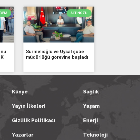
DEM
ALTINÖZÜ
ünü
Sürmelioğlu ve Uysal şube
HK
müdürlüğü görevine başladı
Künye
Sağlık
Yayın İlkeleri
Yaşam
Gizlilik Politikası
Enerji
Yazarlar
Teknoloji