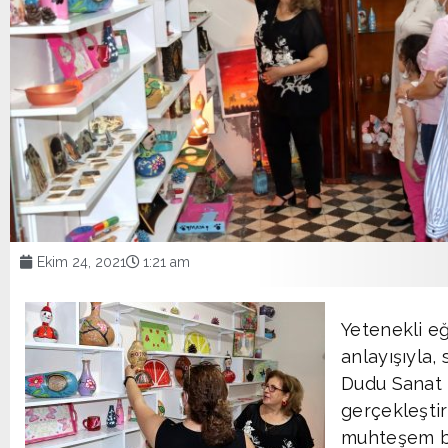
Ekim 24, 2021
1:21 am
Yetenekli e
anlayışıyla,
Dudu Sanat E
gerçekleştir
muhteşem bir