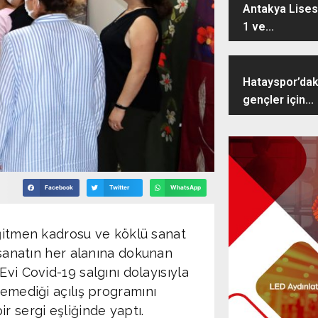
Antakya Lisesi
1 ve...
Hatayspor’dak
gençler için...
Facebook
Twitter
WhatsApp
ğitmen kadrosu ve köklü sanat
 sanatın her alanına dokunan
vi Covid-19 salgını dolayısıyla
emediği açılış programını
 sergi eşliğinde yaptı.