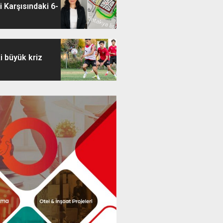
 Karşısındaki 6-
i büyük kriz