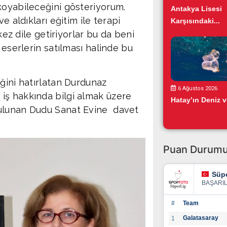
 koyabileceğini gösteriyorum.
Antakya Lisesi
e aldıkları eğitim ile terapi
Karşısındaki...
kez dile getiriyorlar bu da beni
 eserlerin satılması halinde bu
ğini hatırlatan Durdunaz
6 Ağustos 2026
iş hakkında bilgi almak üzere
Hatay’ın Deniz ve
bulunan Dudu Sanat Evine davet
Puan Durum
Süpe
BAŞARI
#
Team
Galatasaray
1