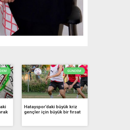
Adana Demirs
19
DEM
GÜNDEM
aki
Hatayspor’daki büyük kriz
vrak
gençler için büyük bir fırsat