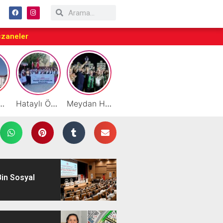
czaneler
eslekler Uygulamanın İçinde Öğreniliyor
Hataylı Öğretmenler, Macaristan’da Türkiye’yi Temsil Etti
Meydan Hacıoğlu Baharat Şampiyonluk İpini Göğüsledi
Selma Sönmez Girişimci Kadınlarla Birlikte Kömbe Yaptı
Favori Geldi, Şampiyon Gitti: Kupa Medeniyetlerspor’un!
Bin Sosyal