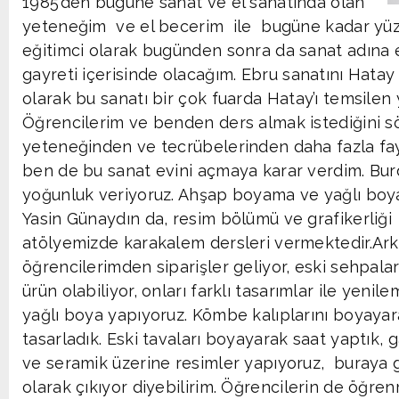
1985’den bugüne sanat ve el sanatında olan
yeteneğim ve el becerim ile bugüne kadar yüzl
eğitimci olarak bugünden sonra da sanat adına 
gayreti içerisinde olacağım. Ebru sanatını Hatay İ
olarak bu sanatı bir çok fuarda Hatay’ı temsilen 
Öğrencilerim ve benden ders almak istediğini sö
yeteneğinden ve tecrübelerinden daha fazla fay
ben de bu sanat evini açmaya karar verdim. Burd
yoğunluk veriyoruz. Ahşap boyama ve yağlı boy
Yasin Günaydın da, resim bölümü ve grafikerliği
atölyemizde karakalem dersleri vermektedir.A
öğrencilerimden siparişler geliyor, eski sehpalar
ürün olabiliyor, onları farklı tasarımlar ile yeni
yağlı boya yapıyoruz. Kömbe kalıplarını boyaya
tasarladık. Eski tavaları boyayarak saat yaptık, 
ve seramik üzerine resimler yapıyoruz, buraya 
olarak çıkıyor diyebilirim. Öğrencilerin de öğren