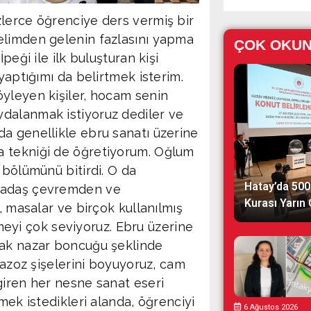
erce öğrenciye ders vermiş bir
elimden gelenin fazlasını yapma
ÇOK OKU
peği ile ilk buluşturan kişi
yaptığımı da belirtmek isterim.
yleyen kişiler, hocam senin
dalanmak istiyoruz dediler ve
a genellikle ebru sanatı üzerine
a tekniği de öğretiyorum. Oğlum
 bölümünü bitirdi. O da
Hatay’da 500
rkadaş çevremden ve
Kurası Yarın
, masalar ve birçok kullanılmış
lemeyi çok seviyoruz. Ebru üzerine
rak nazar boncuğu şeklinde
gazoz şişelerini boyuyoruz, cam
giren her nesne sanat eseri
mek istedikleri alanda, öğrenciyi
6 Ağustos 2026