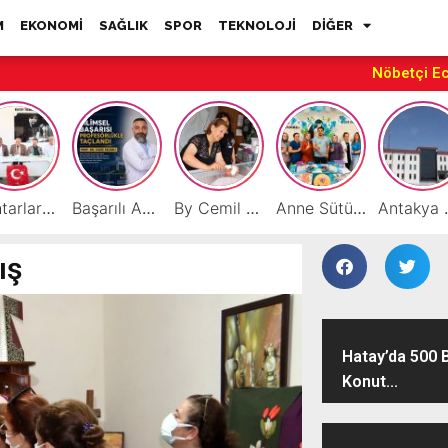
M
EKONOMİ
SAĞLIK
SPOR
TEKNOLOJİ
DİĞER
Nöbetçi E
Muhtarlardan HATSO’ya Ziyaret
Başarılı Akademisyen Fariz Selimli’ye Profesörlük Ünvanı
By Cemil Dondurma Yazın Vazgeçilmez Durağı
Anne Sütüyle Sağlıklı Geleceğe Vurgu “Anne sütü, her bebeğin en doğal hakkıdır”
Antakya MYO’da M
ış
Hatay’da 500 
Konut...