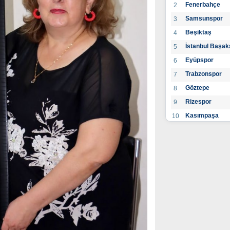
Fenerbahçe
2
Samsunspor
3
Beşiktaş
4
İstanbul Başak
5
Eyüpspor
6
Trabzonspor
7
Göztepe
8
Rizespor
9
Kasımpaşa
10
Konyaspor
11
Gaziantep FK
12
Alanyaspor
13
Kayserispor
14
Antalyaspor
15
BB Bodrumspo
16
Sivasspor
17
Hatayspor
18