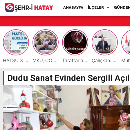
ANASAYFA
İLÇELER
GÜNDE
HATSU 3 İlçede Ağustos Ayı Faturalarında Bir Ton Suyu Ücretsiz Tanımladı
MKÜ, COP31 Hazırlık Sürecinde Bilim Diplomasisine Katkı Sunacak
Taraftarlar Sessizlik değil ÇÖZÜM istiyor
Çalışkan: “Gazze Elden Gidiyor, Garantörler Daha Ne Bekliyor?”
Dudu Sanat Evinden Sergili Açıl