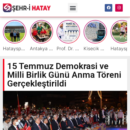
Hatayspor İç Saha Maçlarını Reyhanlı’da Oynamaya Hazırlanıyor
Antakya Simidi Türkiye’nin Lezzet Zirvesinde
Prof. Dr. Fariz Selimli, Uluslararası Başarılarıyla Hatay’a Değer Katıyor
Kisecik TOKİ’lere Toplu Ulaşım Hizmeti Başladı
Hatayspor’daki büyü
15 Temmuz Demokrasi ve
Milli Birlik Günü Anma Töreni
Gerçekleştirildi