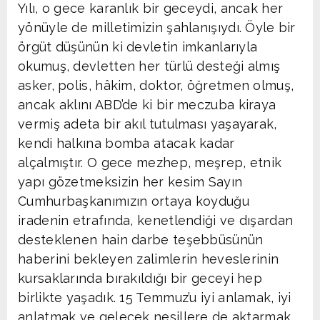
Yılı, o gece karanlık bir geceydi, ancak her
yönüyle de milletimizin şahlanışıydı. Öyle bir
örgüt düşünün ki devletin imkanlarıyla
okumuş, devletten her türlü desteği almış
asker, polis, hâkim, doktor, öğretmen olmuş,
ancak aklını ABD’de ki bir meczuba kiraya
vermiş adeta bir akıl tutulması yaşayarak,
kendi halkına bomba atacak kadar
alçalmıştır. O gece mezhep, meşrep, etnik
yapı gözetmeksizin her kesim Sayın
Cumhurbaşkanımızın ortaya koyduğu
iradenin etrafında, kenetlendiği ve dışardan
desteklenen hain darbe teşebbüsünün
haberini bekleyen zalimlerin heveslerinin
kursaklarında bırakıldığı bir geceyi hep
birlikte yaşadık. 15 Temmuz’u iyi anlamak, iyi
anlatmak ve gelecek nesillere de aktarmak