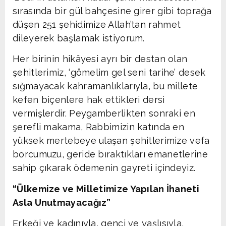
sırasında bir gül bahçesine girer gibi toprağa
düşen 251 şehidimize Allah’tan rahmet
dileyerek başlamak istiyorum.
Her birinin hikâyesi ayrı bir destan olan
şehitlerimiz, ‘gömelim gel seni tarihe’ desek
sığmayacak kahramanlıklarıyla, bu millete
kefen biçenlere hak ettikleri dersi
vermişlerdir. Peygamberlikten sonraki en
şerefli makama, Rabbimizin katında en
yüksek mertebeye ulaşan şehitlerimize vefa
borcumuzu, geride bıraktıkları emanetlerine
sahip çıkarak ödemenin gayreti içindeyiz.
“Ülkemize ve Milletimize Yapılan İhaneti
Asla Unutmayacağız”
Erkeği ve kadınıyla, genci ve yaşlısıyla,