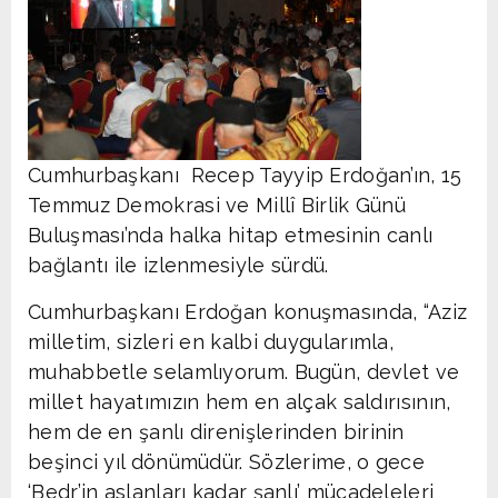
Cumhurbaşkanı Recep Tayyip Erdoğan’ın, 15
Temmuz Demokrasi ve Millî Birlik Günü
Buluşması’nda halka hitap etmesinin canlı
bağlantı ile izlenmesiyle sürdü.
Cumhurbaşkanı Erdoğan konuşmasında, “Aziz
milletim, sizleri en kalbi duygularımla,
muhabbetle selamlıyorum. Bugün, devlet ve
millet hayatımızın hem en alçak saldırısının,
hem de en şanlı direnişlerinden birinin
beşinci yıl dönümüdür. Sözlerime, o gece
‘Bedr’in aslanları kadar şanlı’ mücadeleleri