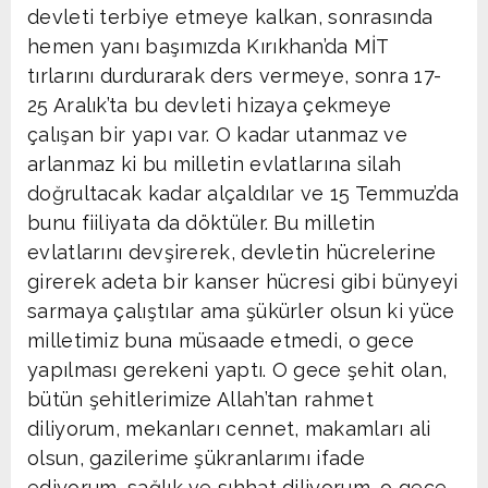
devleti terbiye etmeye kalkan, sonrasında
hemen yanı başımızda Kırıkhan’da MİT
tırlarını durdurarak ders vermeye, sonra 17-
25 Aralık’ta bu devleti hizaya çekmeye
çalışan bir yapı var. O kadar utanmaz ve
arlanmaz ki bu milletin evlatlarına silah
doğrultacak kadar alçaldılar ve 15 Temmuz’da
bunu fiiliyata da döktüler. Bu milletin
evlatlarını devşirerek, devletin hücrelerine
girerek adeta bir kanser hücresi gibi bünyeyi
sarmaya çalıştılar ama şükürler olsun ki yüce
milletimiz buna müsaade etmedi, o gece
yapılması gerekeni yaptı. O gece şehit olan,
bütün şehitlerimize Allah’tan rahmet
diliyorum, mekanları cennet, makamları ali
olsun, gazilerime şükranlarımı ifade
ediyorum, sağlık ve sıhhat diliyorum, o gece