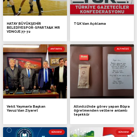
HATAY BÜYÜKŞEHİR
TGK’dan Açıklama
BELEDİYESPOR-SPARTA&K MR
VDNOJE:77-72
ANTAKYA
ALTINÖZÜ
Vekil Yayman’a Başkan
Altınözü’nde görev yapan Büşra
Yavuz’dan Ziyaret
öğretmenden velilere anlamlı
teşekkür
GÜNDEM
GÜNDEM