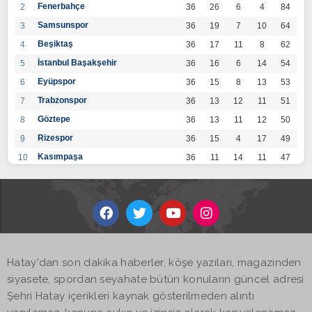
Fenerbahçe
2
36
26
6
4
84
Samsunspor
3
36
19
7
10
64
Beşiktaş
4
36
17
11
8
62
İstanbul Başakşehir
5
36
16
6
14
54
Eyüpspor
6
36
15
8
13
53
Trabzonspor
7
36
13
12
11
51
Göztepe
8
36
13
11
12
50
Rizespor
9
36
15
4
17
49
Kasımpaşa
10
36
11
14
11
47
Konyaspor
11
36
13
7
16
46
Gaziantep FK
12
36
12
9
15
45
Alanyaspor
13
36
12
9
15
45
Kayserispor
14
36
11
12
13
45
Antalyaspor
15
36
12
8
16
44
Hatay'dan son dakika haberler, köşe yazıları, magazinden
BB Bodrumspor
16
36
9
10
17
37
siyasete, spordan seyahate bütün konuların güncel adresi
Sivasspor
17
36
9
8
19
35
Şehri Hatay içerikleri kaynak gösterilmeden alıntı
Hatayspor
18
36
6
8
22
26