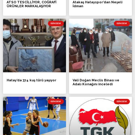
ATSO TESCİLLİYOR, COĞRAFİ
Atakaş Hatayspor’dan Neşeli
ÜRÜNLER MARKALAŞIYOR
İdman
GÜNDEM
GÜNDEM
Hatay’da 374 kuş türü yaşıyor
Vali Doğan Meclis Binası ve
Adalı Konağını inceledi
GÜNDEM
GÜNDEM