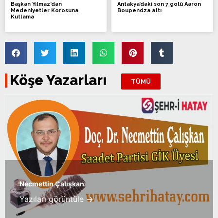
Başkan Yılmaz’dan
Antakya’daki son 7 golü Aaron
Medeniyetler Korosuna
Boupendza attı
Kutlama
Köşe Yazarları
TÜMÜ
Necmettin Çalışkan
Yazıları görüntüle →