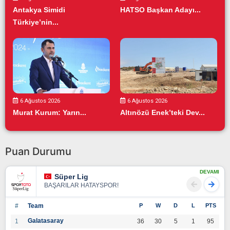
Antakya Simidi
HATSO Başkan Adayı...
Türkiye’nin...
6 Ağustos 2026
6 Ağustos 2026
Murat Kurum: Yarın...
Altınözü Enek’teki Dev...
Puan Durumu
DEVAMI
Süper Lig
BAŞARILAR HATAYSPOR!
#
Team
P
W
D
L
PTS
Galatasaray
1
36
30
5
1
95