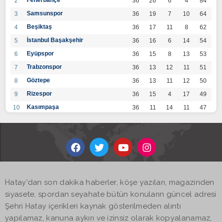
Fenerbahçe
2
36
26
6
4
84
Samsunspor
3
36
19
7
10
64
Beşiktaş
4
36
17
11
8
62
İstanbul Başakşehir
5
36
16
6
14
54
Eyüpspor
6
36
15
8
13
53
Trabzonspor
7
36
13
12
11
51
Göztepe
8
36
13
11
12
50
Rizespor
9
36
15
4
17
49
Kasımpaşa
10
36
11
14
11
47
Konyaspor
11
36
13
7
16
46
Gaziantep FK
12
36
12
9
15
45
Alanyaspor
13
36
12
9
15
45
Kayserispor
14
36
11
12
13
45
Antalyaspor
15
36
12
8
16
44
Hatay'dan son dakika haberler, köşe yazıları, magazinden
BB Bodrumspor
16
36
9
10
17
37
siyasete, spordan seyahate bütün konuların güncel adresi
Sivasspor
17
36
9
8
19
35
Şehri Hatay içerikleri kaynak gösterilmeden alıntı
Hatayspor
18
36
6
8
22
26
yapılamaz, kanuna aykırı ve izinsiz olarak kopyalanamaz,