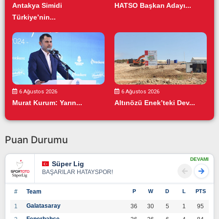
Antakya Simidi
HATSO Başkan Adayı...
Türkiye’nin...
6 Ağustos 2026
6 Ağustos 2026
Murat Kurum: Yarın...
Altınözü Enek’teki Dev...
Puan Durumu
DEVAMI
Süper Lig
BAŞARILAR HATAYSPOR!
#
Team
P
W
D
L
PTS
Galatasaray
1
36
30
5
1
95