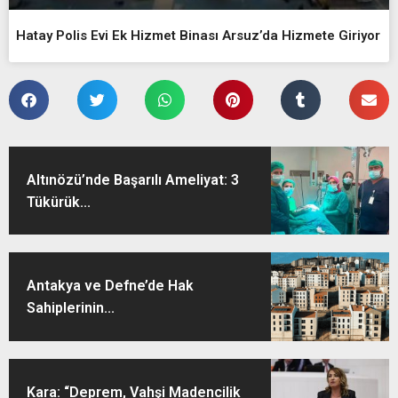
Hatay Polis Evi Ek Hizmet Binası Arsuz’da Hizmete Giriyor
Altınözü’nde Başarılı Ameliyat: 3
Tükürük...
Antakya ve Defne’de Hak
Sahiplerinin...
Kara: “Deprem, Vahşi Madencilik