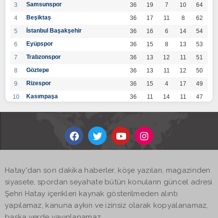
Samsunspor
3
36
19
7
10
64
Beşiktaş
4
36
17
11
8
62
İstanbul Başakşehir
5
36
16
6
14
54
Eyüpspor
6
36
15
8
13
53
Trabzonspor
7
36
13
12
11
51
Göztepe
8
36
13
11
12
50
Rizespor
9
36
15
4
17
49
Kasımpaşa
10
36
11
14
11
47
Konyaspor
11
36
13
7
16
46
Gaziantep FK
12
36
12
9
15
45
Alanyaspor
13
36
12
9
15
45
Kayserispor
14
36
11
12
13
45
Antalyaspor
15
36
12
8
16
44
Hatay'dan son dakika haberler, köşe yazıları, magazinden
BB Bodrumspor
16
36
9
10
17
37
siyasete, spordan seyahate bütün konuların güncel adresi
Sivasspor
17
36
9
8
19
35
Şehri Hatay içerikleri kaynak gösterilmeden alıntı
Hatayspor
18
36
6
8
22
26
yapılamaz, kanuna aykırı ve izinsiz olarak kopyalanamaz,
Adana Demirspor
19
36
3
5
28
14
başka yerde yayınlanamaz.