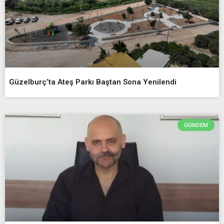
Güzelburç’ta Ateş Parkı Baştan Sona Yenilendi
GÜNDEM