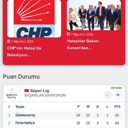
7 Ağustos 2026
Hataylılar Bakan
7 Ağustos 2026
Kurum’dan...
CHP’nin Hatay’da
Belediyesi...
Puan Durumu
DEVAMI
Süper Lig
BAŞARILAR HATAYSPOR!
#
Team
P
W
D
L
PTS
Galatasaray
1
36
30
5
1
95
Fenerbahçe
2
36
26
6
4
84