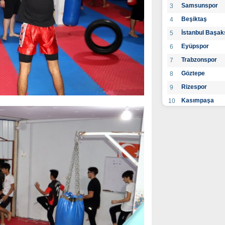
Samsunspor
3
Beşiktaş
4
İstanbul Başak
5
Eyüpspor
6
Trabzonspor
7
Göztepe
8
Rizespor
9
Kasımpaşa
10
Konyaspor
11
Gaziantep FK
12
Alanyaspor
13
Kayserispor
14
Antalyaspor
15
BB Bodrumspo
16
Sivasspor
17
Hatayspor
18
Adana Demirs
19