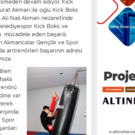
kesmeden devam ediyor. Kick
rat Akman ile oğlu Kick Boks
ü Ali Nail Akman nezaretinde
elediyespor Kick Boks ve
a mücadele eden başarılı
ren Akmancalar Gençlik ve Spor
a antrenörleri başarının adresi
mıza.
dilen
haklı
trenörü
dına var
izerek
anşında
e Spor
arıları