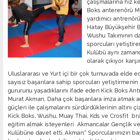
çalışmalarına hız 
Boks anterenörü Mu
yardımıcı antrenör
Hatay Büyükşehir B
Wushu Takımının d
sporcuları yetişti
Kulübü aynı zamand
olarak çıkıyor karşı
Uluslararası ve Yurt içi bir çok turnuvada elde e
sayısız başarılara sahip sporcuları yetiştirmenin 
gururunu yaşadıklarını ifade eden Kick Boks An
Murat Akman, Daha çok başarılara imza atmak a
güçleri ile çalışmalarını sürdürdüklerinin altını ç
Kick Boks, Wushu, Muay Thai, Kds ve Crosfit br
eğitim almak isteyenleri Akmancalar Gençlik v
Kulübüne davet etti. Akman:” Sporcularımızın baş