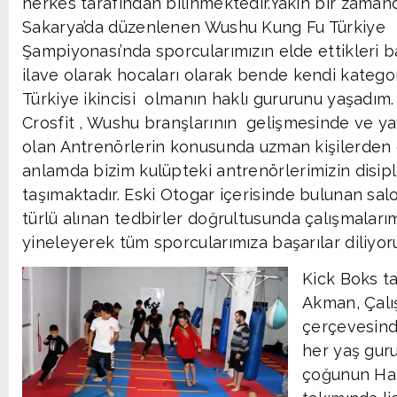
herkes tarafından bilinmektedir.Yakın bir zaman
Sakarya’da düzenlenen Wushu Kung Fu Türkiye
Şampiyonası’nda sporcularımızın elde ettikleri b
ilave olarak hocaları olarak bende kendi kateg
Türkiye ikincisi olmanın haklı gururunu yaşadım.
Crosfit , Wushu branşlarının gelişmesinde ve ya
olan Antrenörlerin konusunda uzman kişilerden 
anlamda bizim kulüpteki antrenörlerimizin disiplin
taşımaktadır. Eski Otogar içerisinde bulunan s
türlü alınan tedbirler doğrultusunda çalışmaları
yineleyerek tüm sporcularımıza başarılar diliyor
Kick Boks ta
Akman, Çalış
çerçevesinde
her yaş gur
çoğunun Hat