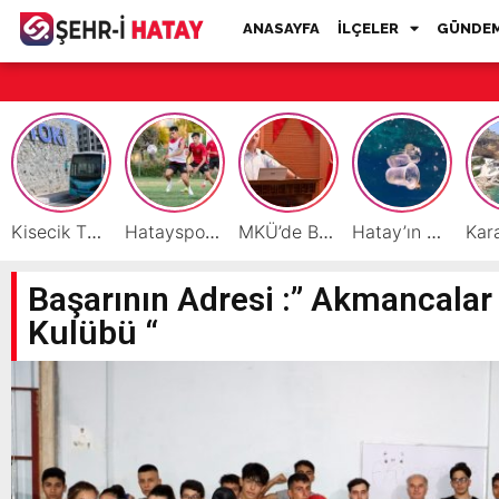
ANASAYFA
İLÇELER
GÜNDE
Kisecik TOKİ’lere Toplu Ulaşım Hizmeti Başladı
Hatayspor’daki büyük kriz gençler için büyük bir fırsat
MKÜ’de BAP ve TÜBİTAK 1001 Projeleri Masaya Yatırıldı
Hatay’ın Deniz ve Sahillerini Kirleten Tesislere Ceza Yağdı!
Başarının Adresi :” Akmancalar
Kulübü “