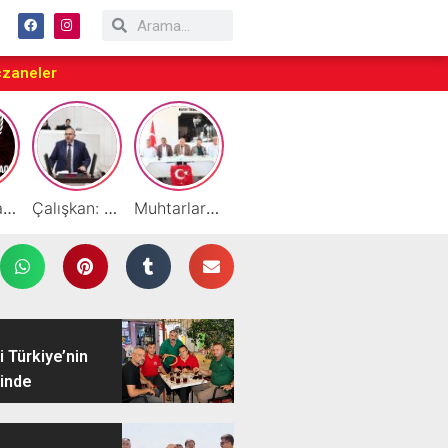
czaneler
Taraftarlar Sessizlik değil ÇÖZÜM istiyor
Çalışkan: “Gazze Elden Gidiyor, Garantörler Daha Ne Bekliyor?”
Muhtarlardan HATSO’ya Ziyaret
Başarılı Akademisyen Fariz Selimli’ye Profesörlük Ünvanı
By Cemil Dondurma Yazın Vazgeçilmez Durağı
 Türkiye’nin
inde