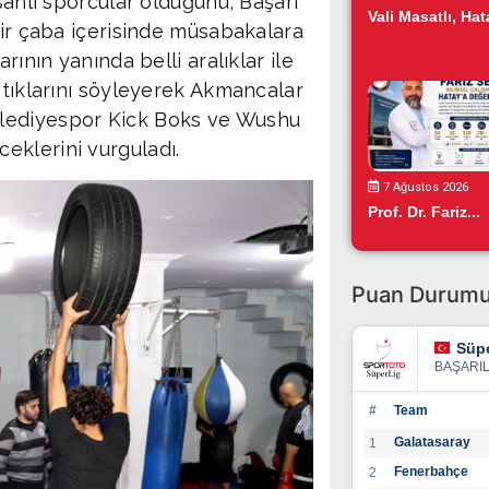
sanlı sporcular olduğunu, Başarı
Vali Masatlı, Hata
bir çaba içerisinde müsabakalara
rının yanında belli aralıklar ile
ptıklarını söyleyerek Akmancalar
elediyespor Kick Boks ve Wushu
eklerini vurguladı.
7 Ağustos 2026
Prof. Dr. Fariz...
Puan Durum
Süpe
BAŞARI
#
Team
Galatasaray
1
Fenerbahçe
2