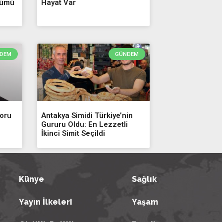
şümü
Hayat Var
DEM
GÜNDEM
Soru
Antakya Simidi Türkiye’nin
Gururu Oldu: En Lezzetli
İkinci Simit Seçildi
Künye
Sağlık
Yayın İlkeleri
Yaşam