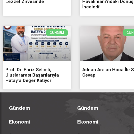
Lezzet Zirvesinde
Havalimanı’ndaki Dönü
İnceledi!
GÜNDEM
GÜN
Prof. Dr. Fariz Selimli,
Adnan Arslan Hoca İle 
Uluslararası Başarılarıyla
Cevap
Hatay’a Değer Katıyor
Gündem
Gündem
Ekonomi
Ekonomi