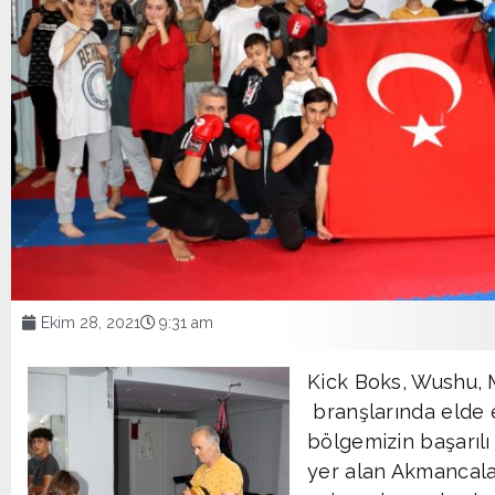
Ekim 28, 2021
9:31 am
Kick Boks, Wushu, 
branşlarında elde et
bölgemizin başarılı
yer alan Akmancala