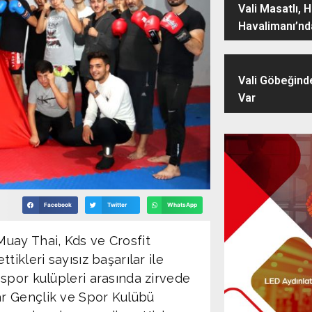
Vali Masatlı, 
Havalimanı’nd
Vali Göbeğind
Var
Facebook
Twitter
WhatsApp
Muay Thai, Kds ve Crosfit
tikleri sayısız başarılar ile
 spor kulüpleri arasında zirvede
r Gençlik ve Spor Kulübü