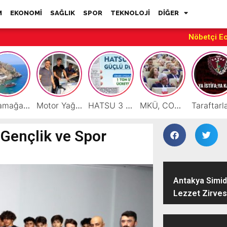
M
EKONOMİ
SAĞLIK
SPOR
TEKNOLOJİ
DİĞER
Nöbetçi E
Karamağara Koyu Doğu Akdeniz’in Turizm Yıldızı Oluyor
Motor Yağı ve Aküde Güvenilir Hizmet Antakya’da Başladı
HATSU 3 İlçede Ağustos Ayı Faturalarında Bir Ton Suyu Ücretsiz Tanımladı
MKÜ, COP31 Hazırlık Sürecinde Bilim Diplomasisine Katkı Sunacak
 Gençlik ve Spor
Antakya Simidi
Lezzet Zirves