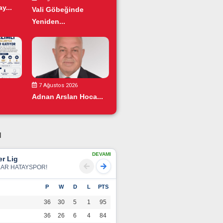
y...
Vali Göbeğinde
Yeniden...
7 Ağustos 2026
Adnan Arslan Hoca...
u
DEVAMI
r Lig
LAR HATAYSPOR!
P
W
D
L
PTS
36
30
5
1
95
36
26
6
4
84