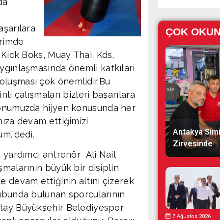
da
aşarılara
ÇOK OKU
orimde
 Kick Boks, Muay Thai, Kds,
ygınlaşmasında önemli katkıları
oluşması çok önemlidir.Bu
li çalışmaları bizleri başarılara
alonumuzda hijyen konusunda her
mıza devam ettiğimizi
Antakya Simi
um.”dedi.
Zirvesinde
 yardımcı antrenör Ali Nail
malarının büyük bir disiplin
 devam ettiğinin altını çizerek
ubunda bulunan sporcularının
ay Büyükşehir Belediyespor
7 Ağustos 2026