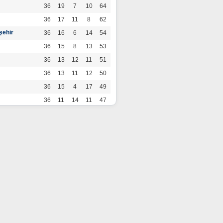
36
19
7
10
64
36
17
11
8
62
şehir
36
16
6
14
54
36
15
8
13
53
36
13
12
11
51
36
13
11
12
50
36
15
4
17
49
36
11
14
11
47
36
13
7
16
46
36
12
9
15
45
36
12
9
15
45
36
11
12
13
45
36
12
8
16
44
r
36
9
10
17
37
36
9
8
19
35
36
6
8
22
26
por
36
3
5
28
14