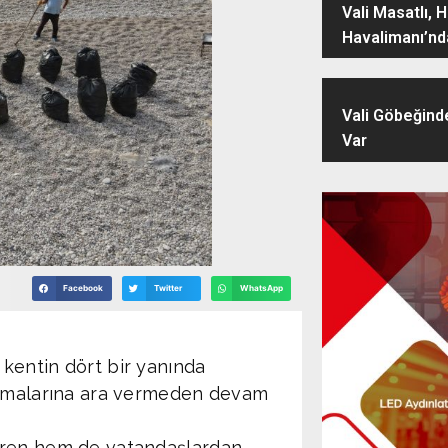
Vali Masatlı, 
Havalimanı’nd
Vali Göbeğind
Var
Facebook
Twitter
WhatsApp
 kentin dört bir yanında
lışmalarına ara vermeden devam
düren hem de vatandaşlardan