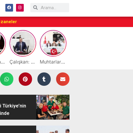
czaneler
Taraftarlar Sessizlik değil ÇÖZÜM istiyor
Çalışkan: “Gazze Elden Gidiyor, Garantörler Daha Ne Bekliyor?”
Muhtarlardan HATSO’ya Ziyaret
Başarılı Akademisyen Fariz Selimli’ye Profesörlük Ünvanı
By Cemil Dondurma Yazın Vazgeçilmez Durağı
 Türkiye’nin
inde