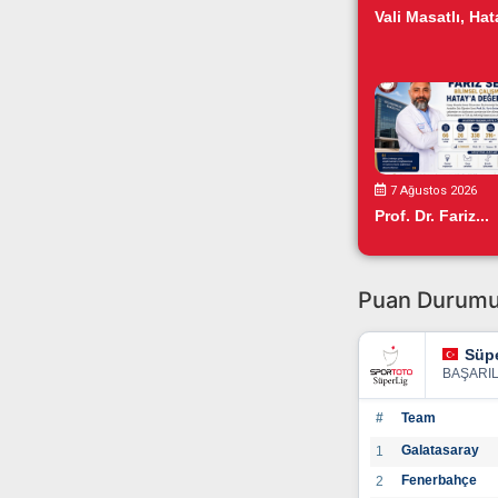
Vali Masatlı, Hata
7 Ağustos 2026
Prof. Dr. Fariz...
Puan Durum
Süpe
BAŞARI
#
Team
Galatasaray
1
Fenerbahçe
2