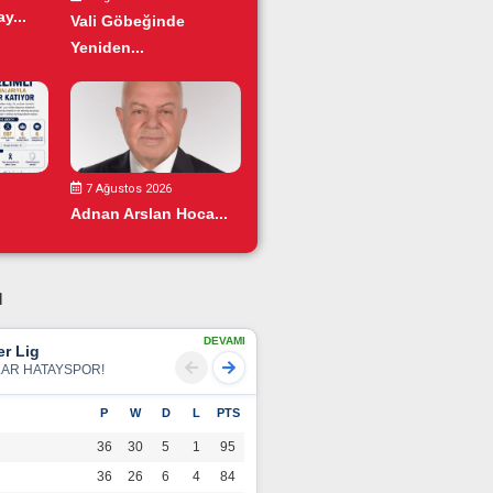
y...
Vali Göbeğinde
Yeniden...
7 Ağustos 2026
Adnan Arslan Hoca...
u
DEVAMI
r Lig
LAR HATAYSPOR!
P
W
D
L
PTS
36
30
5
1
95
36
26
6
4
84