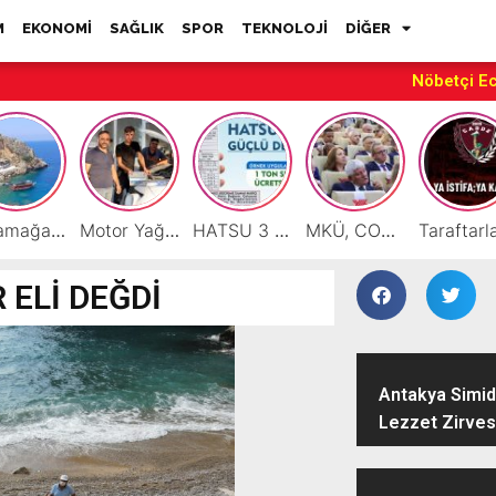
M
EKONOMİ
SAĞLIK
SPOR
TEKNOLOJİ
DİĞER
Nöbetçi E
Karamağara Koyu Doğu Akdeniz’in Turizm Yıldızı Oluyor
Motor Yağı ve Aküde Güvenilir Hizmet Antakya’da Başladı
HATSU 3 İlçede Ağustos Ayı Faturalarında Bir Ton Suyu Ücretsiz Tanımladı
MKÜ, COP31 Hazırlık Sürecinde Bilim Diplomasisine Katkı Sunacak
ELİ DEĞDİ
Antakya Simidi
Lezzet Zirves