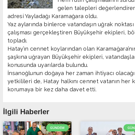
gelen talepleri değerlendiren
adresi Yayladağı Karamağara oldu.
Yaz aylarında binlerce vatandaşın uğrak noktası
çalışması gerçekleştiren Büyükşehir ekipleri, b
topladı.
Hatay’ın cennet koylarından olan Karamağara’nın 
şaşkına uğrayan Büyükşehir ekipleri, vatandaşl
konusunda uyarılarda bulundu.
İnsanoğlunun doğaya her zaman ihtiyacı olacağı
yetkilileri de, Hatay halkını cennet vatanın her
korumaya bir kez daha davet etti.
İlgili Haberler
GÜNDEM
GÜN