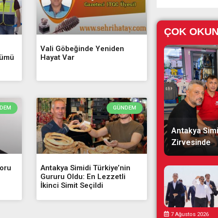
ÇOK OKU
Vali Göbeğinde Yeniden
şümü
Hayat Var
DEM
GÜNDEM
Antakya Simi
Zirvesinde
Soru
Antakya Simidi Türkiye’nin
Gururu Oldu: En Lezzetli
İkinci Simit Seçildi
7 Ağustos 2026