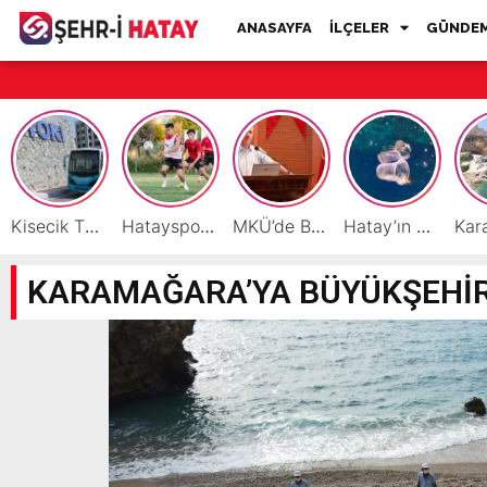
ANASAYFA
İLÇELER
GÜNDE
Kisecik TOKİ’lere Toplu Ulaşım Hizmeti Başladı
Hatayspor’daki büyük kriz gençler için büyük bir fırsat
MKÜ’de BAP ve TÜBİTAK 1001 Projeleri Masaya Yatırıldı
Hatay’ın Deniz ve Sahillerini Kirleten Tesislere Ceza Yağdı!
KARAMAĞARA’YA BÜYÜKŞEHİR 