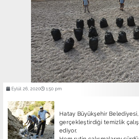
Eylül 26, 2020
1:50 pm
Hatay Büyükşehir Belediyesi,
gerçekleştirdiği temizlik ça
ediyor.
Hem rutin çalışmalarını sür