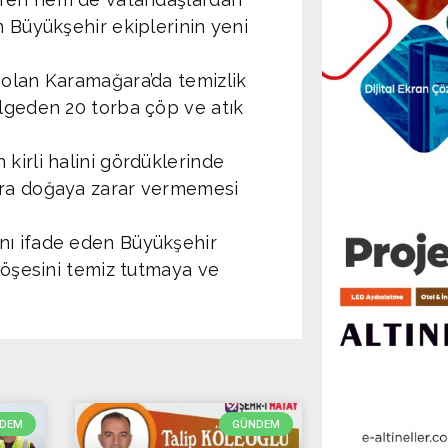
 Büyükşehir ekiplerinin yeni
 olan Karamağara’da temizlik
ölgeden 20 torba çöp ve atık
kirli halini gördüklerinde
ara doğaya zarar vermemesi
nı ifade eden Büyükşehir
 köşesini temiz tutmaya ve
DEM
GÜNDEM