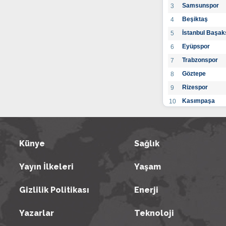
Samsunspor
3
Beşiktaş
4
İstanbul Başak
5
Eyüpspor
6
Trabzonspor
7
Göztepe
8
Rizespor
9
Kasımpaşa
10
Konyaspor
11
Gaziantep FK
12
Alanyaspor
Künye
Sağlık
13
Kayserispor
14
Yayın İlkeleri
Yaşam
Antalyaspor
15
BB Bodrumspo
16
Gizlilik Politikası
Enerji
Sivasspor
17
Hatayspor
18
Yazarlar
Teknoloji
Adana Demirs
19