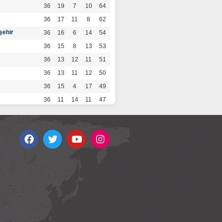
36
19
7
10
64
36
17
11
8
62
şehir
36
16
6
14
54
36
15
8
13
53
36
13
12
11
51
36
13
11
12
50
36
15
4
17
49
36
11
14
11
47
36
13
7
16
46
36
12
9
15
45
36
12
9
15
45
36
11
12
13
45
36
12
8
16
44
r
36
9
10
17
37
36
9
8
19
35
36
6
8
22
26
por
36
3
5
28
14