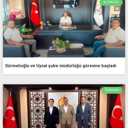
ALTINÖZÜ
Sürmelioğlu ve Uysal şube müdürlüğü görevine başladı
GÜNDEM