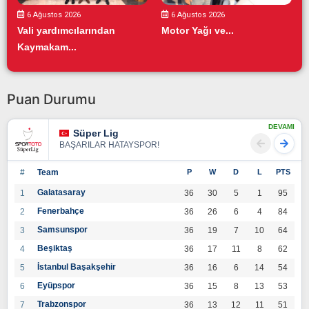
6 Ağustos 2026
6 Ağustos 2026
Vali yardımcılarından
Motor Yağı ve...
Kaymakam...
Puan Durumu
DEVAMI
Süper Lig
BAŞARILAR HATAYSPOR!
#
Team
P
W
D
L
PTS
Galatasaray
1
36
30
5
1
95
Fenerbahçe
2
36
26
6
4
84
Samsunspor
3
36
19
7
10
64
Beşiktaş
4
36
17
11
8
62
İstanbul Başakşehir
5
36
16
6
14
54
Eyüpspor
6
36
15
8
13
53
Trabzonspor
7
36
13
12
11
51