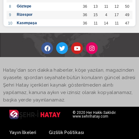
Göztepe
8
36
13
11
12
50
Rizespor
9
36
15
4
17
49
Kasımpaşa
10
36
11
14
11
47
Konyaspor
11
36
13
7
16
46
Gaziantep FK
12
36
12
9
15
45
Alanyaspor
13
36
12
9
15
45
Kayserispor
14
36
11
12
13
45
Antalyaspor
15
36
12
8
16
44
Hatay'dan son dakika haberler, köşe yazıları, magazinden
BB Bodrumspor
16
36
9
10
17
37
siyasete, spordan seyahate bütün konuların güncel adresi
Sivasspor
17
36
9
8
19
35
Şehri Hatay içerikleri kaynak gösterilmeden alıntı
Hatayspor
18
36
6
8
22
26
yapılamaz, kanuna aykırı ve izinsiz olarak kopyalanamaz,
Adana Demirspor
19
36
3
5
28
14
başka yerde yayınlanamaz.
© 2020 Her Hakkı Saklıdır.
www.sehrihatay.com
Yayın İlkeleri
Gizlilik Politikası