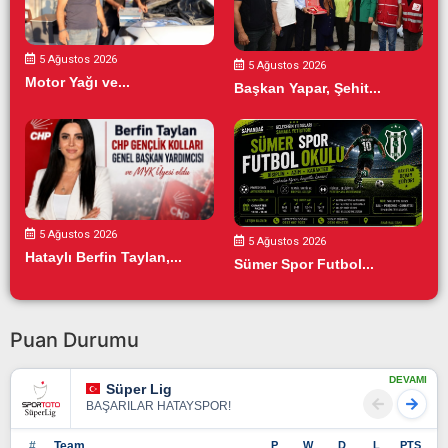
5 Ağustos 2026
5 Ağustos 2026
Motor Yağı ve...
Başkan Yapar, Şehit...
5 Ağustos 2026
5 Ağustos 2026
Hataylı Berfin Taylan,...
Sümer Spor Futbol...
Puan Durumu
DEVAMI
Süper Lig
BAŞARILAR HATAYSPOR!
#
Team
P
W
D
L
PTS