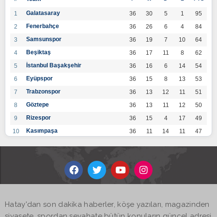
Galatasaray
1
36
30
5
1
95
Fenerbahçe
2
36
26
6
4
84
Samsunspor
3
36
19
7
10
64
Beşiktaş
4
36
17
11
8
62
İstanbul Başakşehir
5
36
16
6
14
54
Eyüpspor
6
36
15
8
13
53
Trabzonspor
7
36
13
12
11
51
Göztepe
8
36
13
11
12
50
Rizespor
9
36
15
4
17
49
Kasımpaşa
10
36
11
14
11
47
Konyaspor
11
36
13
7
16
46
Gaziantep FK
12
36
12
9
15
45
Alanyaspor
13
36
12
9
15
45
Kayserispor
14
36
11
12
13
45
Antalyaspor
15
36
12
8
16
44
Hatay'dan son dakika haberler, köşe yazıları, magazinden
BB Bodrumspor
16
36
9
10
17
37
siyasete, spordan seyahate bütün konuların güncel adresi