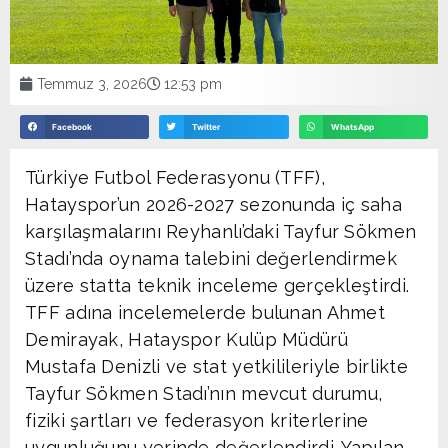
Temmuz 3, 2026
12:53 pm
Facebook
Twitter
WhatsApp
Türkiye Futbol Federasyonu (TFF),
Hatayspor’un 2026-2027 sezonunda iç saha
karşılaşmalarını Reyhanlı’daki Tayfur Sökmen
Stadı’nda oynama talebini değerlendirmek
üzere statta teknik inceleme gerçekleştirdi.
TFF adına incelemelerde bulunan Ahmet
Demirayak, Hatayspor Kulüp Müdürü
Mustafa Denizli ve stat yetkilileriyle birlikte
Tayfur Sökmen Stadı’nın mevcut durumu,
fiziki şartları ve federasyon kriterlerine
uygunluğunu yerinde değerlendirdi. Yapılan