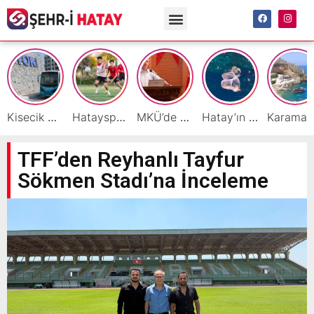
Kisecik TOKİ’lere Toplu Ulaşım Hizmeti Başladı
Hatayspor’daki büyük kriz gençler için büyük bir fırsat
MKÜ’de BAP ve TÜBİTAK 1001 Projeleri Masaya Yatırıldı
Hatay’ın Deniz ve Sahillerini Kirleten Tesislere Ceza Yağdı!
Ka
TFF’den Reyhanlı Tayfur
Sökmen Stadı’na İnceleme