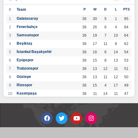
#
Team
P
W
D
L
PTS
Galatasaray
1
36
30
5
1
95
Fenerbahçe
2
36
26
6
4
84
Samsunspor
3
36
19
7
10
64
Beşiktaş
4
36
17
11
8
62
İstanbul Başakşehir
5
36
16
6
14
54
Eyüpspor
6
36
15
8
13
53
Trabzonspor
7
36
13
12
11
51
Göztepe
8
36
13
11
12
50
Rizespor
9
36
15
4
17
49
Kasımpaşa
10
36
11
14
11
47
Konyaspor
11
36
13
7
16
46
Gaziantep FK
12
36
12
9
15
45
Alanyaspor
13
36
12
9
15
45
Kayserispor
14
36
11
12
13
45
Antalyaspor
15
36
12
8
16
44