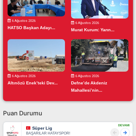
6 Ağustos 2026
6 Ağustos 2026
HATSO Başkan Adayı...
Murat Kurum: Yarın...
6 Ağustos 2026
6 Ağustos 2026
Altınözü Enek’teki Dev...
Defne’de Akdeniz
Mahallesi’nin...
Puan Durumu
DEVAMI
Süper Lig
BAŞARILAR HATAYSPOR!