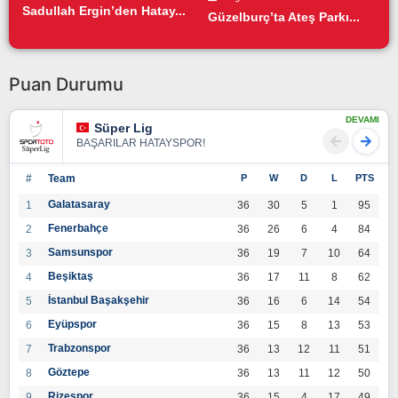
Sadullah Ergin’den Hatay...
Güzelburç’ta Ateş Parkı...
Puan Durumu
DEVAMI
Süper Lig
BAŞARILAR HATAYSPOR!
#
Team
P
W
D
L
PTS
Galatasaray
1
36
30
5
1
95
Fenerbahçe
2
36
26
6
4
84
Samsunspor
3
36
19
7
10
64
Beşiktaş
4
36
17
11
8
62
İstanbul Başakşehir
5
36
16
6
14
54
Eyüpspor
6
36
15
8
13
53
Trabzonspor
7
36
13
12
11
51
Göztepe
8
36
13
11
12
50
Rizespor
9
36
15
4
17
49