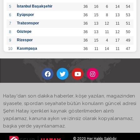
İstanbul Başakşehir
5
36
16
6
14
54
Eyüpspor
6
36
15
8
13
53
Trabzonspor
7
36
13
12
11
51
Göztepe
8
36
13
11
12
50
Rizespor
9
36
15
4
17
49
Kasımpaşa
10
36
11
14
11
47
Konyaspor
11
36
13
7
16
46
Gaziantep FK
12
36
12
9
15
45
Alanyaspor
13
36
12
9
15
45
Kayserispor
14
36
11
12
13
45
Antalyaspor
15
36
12
8
16
44
Hatay'dan son dakika haberler, köşe yazıları, magazinden
BB Bodrumspor
16
36
9
10
17
37
siyasete, spordan seyahate bütün konuların güncel adresi
Sivasspor
17
36
9
8
19
35
Şehri Hatay içerikleri kaynak gösterilmeden alıntı
Hatayspor
18
36
6
8
22
26
yapılamaz, kanuna aykırı ve izinsiz olarak kopyalanamaz,
Adana Demirspor
19
36
3
5
28
14
başka yerde yayınlanamaz.
© 2020 Her Hakkı Saklıdır.