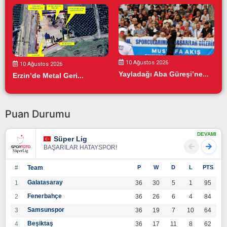
10 Ağustos 2026
10 Ağustos 2026
Yayladağı Aba Güreşi’ne...
Erzin’de Metal Geri...
Puan Durumu
DEVAMI
Süper Lig
BAŞARILAR HATAYSPOR!
#
Team
P
W
D
L
PTS
Galatasaray
1
36
30
5
1
95
Fenerbahçe
2
36
26
6
4
84
Samsunspor
3
36
19
7
10
64
Beşiktaş
4
36
17
11
8
62