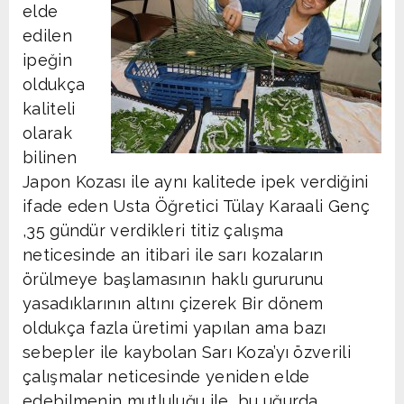
elde
edilen
ipeğin
oldukça
kaliteli
olarak
bilinen
Japon Kozası ile aynı kalitede ipek verdiğini
ifade eden Usta Öğretici Tülay Karaali Genç
,35 gündür verdikleri titiz çalışma
neticesinde an itibari ile sarı kozaların
örülmeye başlamasının haklı gururunu
yasadıklarının altını çizerek Bir dönem
oldukça fazla üretimi yapılan ama bazı
sebepler ile kaybolan Sarı Koza’yı özverili
çalışmalar neticesinde yeniden elde
edebilmenin mutluluğu ile bu uğurda