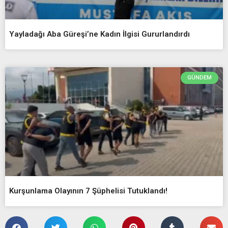
Yayladağı Aba Güreşi’ne Kadın İlgisi Gururlandırdı
GÜNDEM
Kurşunlama Olayının 7 Şüphelisi Tutuklandı!