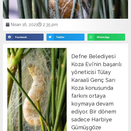
Nisan 16, 2021
2:35 pm
Facebook
Twitter
WhatsApp
Defne Belediyesi
Koza Evi’nin başarılı
yöneticisi Tülay
Karaali Genç Sarı
Koza konusunda
farkını ortaya
koymaya devam
ediyor. Bir dönem
sadece Harbiye
Gümüşgöze