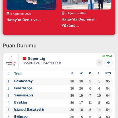
6 Ağustos 2026
6 Ağustos 2026
Hatay’da Depremin
Hatay’ın Deniz ve...
Yükünü...
Puan Durumu
DEVAMI
Süper Lig
BAŞARILAR HATAYSPOR!
#
Team
P
W
D
L
PTS
Galatasaray
1
36
30
5
1
95
Fenerbahçe
2
36
26
6
4
84
Samsunspor
3
36
19
7
10
64
Beşiktaş
4
36
17
11
8
62
İstanbul Başakşehir
5
36
16
6
14
54
Eyüpspor
6
36
15
8
13
53