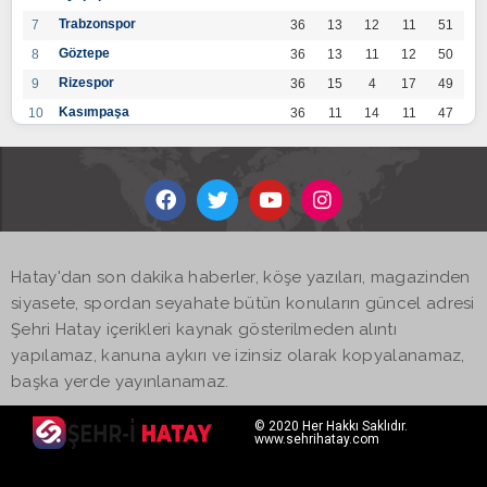
Trabzonspor
7
36
13
12
11
51
Göztepe
8
36
13
11
12
50
Rizespor
9
36
15
4
17
49
Kasımpaşa
10
36
11
14
11
47
Konyaspor
11
36
13
7
16
46
Gaziantep FK
12
36
12
9
15
45
Alanyaspor
13
36
12
9
15
45
Kayserispor
14
36
11
12
13
45
Antalyaspor
15
36
12
8
16
44
Hatay'dan son dakika haberler, köşe yazıları, magazinden
BB Bodrumspor
16
36
9
10
17
37
siyasete, spordan seyahate bütün konuların güncel adresi
Sivasspor
17
36
9
8
19
35
Şehri Hatay içerikleri kaynak gösterilmeden alıntı
Hatayspor
18
36
6
8
22
26
yapılamaz, kanuna aykırı ve izinsiz olarak kopyalanamaz,
Adana Demirspor
19
36
3
5
28
14
başka yerde yayınlanamaz.
© 2020 Her Hakkı Saklıdır.
www.sehrihatay.com