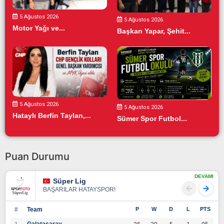
5 Ağustos 2026
5 Ağustos 2026
Motor Yağı ve...
Başkan Yapar, Şehit...
5 Ağustos 2026
5 Ağustos 2026
Hataylı Berfin Taylan,...
Sümer Spor Futbol...
Puan Durumu
DEVAMI
Süper Lig
BAŞARILAR HATAYSPOR!
#
Team
P
W
D
L
PTS