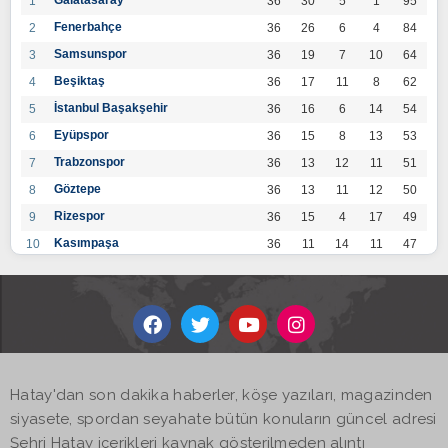
Galatasaray
1
36
30
5
1
95
Fenerbahçe
2
36
26
6
4
84
Samsunspor
3
36
19
7
10
64
Beşiktaş
4
36
17
11
8
62
İstanbul Başakşehir
5
36
16
6
14
54
Eyüpspor
6
36
15
8
13
53
Trabzonspor
7
36
13
12
11
51
Göztepe
8
36
13
11
12
50
Rizespor
9
36
15
4
17
49
Kasımpaşa
10
36
11
14
11
47
Konyaspor
11
36
13
7
16
46
Gaziantep FK
12
36
12
9
15
45
Alanyaspor
13
36
12
9
15
45
Kayserispor
14
36
11
12
13
45
Antalyaspor
15
36
12
8
16
44
Hatay'dan son dakika haberler, köşe yazıları, magazinden
BB Bodrumspor
16
36
9
10
17
37
siyasete, spordan seyahate bütün konuların güncel adresi
Sivasspor
17
36
9
8
19
35
Şehri Hatay içerikleri kaynak gösterilmeden alıntı