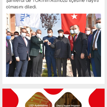
Şanverdi de TOKİ’nin Altınözü ilçesine hayırlı
olmasını diledi.