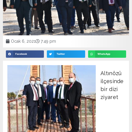
Ocak 6, 2021
7:49 pm
Facebook
Twitter
WhatsApp
Altınözü
ilçesinde
bir dizi
ziyaret