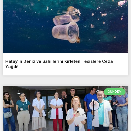
Hatay’ın Deniz ve Sahillerini Kirleten Tesislere Ceza
Yağdı!
GÜNDEM