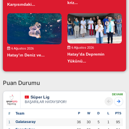
kriz...
Karşısındaki...
6 Ağustos 2026
6 Ağustos 2026
Hatay’da Depremin
Hatay’ın Deniz ve...
Yükünü...
Puan Durumu
DEVAMI
Süper Lig
BAŞARILAR HATAYSPOR!
#
Team
P
W
D
L
PTS
Galatasaray
1
36
30
5
1
95