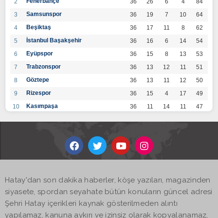
Fenerbahçe
2
36
26
6
4
84
Samsunspor
3
36
19
7
10
64
Beşiktaş
4
36
17
11
8
62
İstanbul Başakşehir
5
36
16
6
14
54
Eyüpspor
6
36
15
8
13
53
Trabzonspor
7
36
13
12
11
51
Göztepe
8
36
13
11
12
50
Rizespor
9
36
15
4
17
49
Kasımpaşa
10
36
11
14
11
47
Konyaspor
11
36
13
7
16
46
Gaziantep FK
12
36
12
9
15
45
Alanyaspor
13
36
12
9
15
45
Kayserispor
14
36
11
12
13
45
Antalyaspor
15
36
12
8
16
44
Hatay'dan son dakika haberler, köşe yazıları, magazinden
BB Bodrumspor
16
36
9
10
17
37
siyasete, spordan seyahate bütün konuların güncel adresi
Sivasspor
17
36
9
8
19
35
Şehri Hatay içerikleri kaynak gösterilmeden alıntı
Hatayspor
18
36
6
8
22
26
yapılamaz, kanuna aykırı ve izinsiz olarak kopyalanamaz,