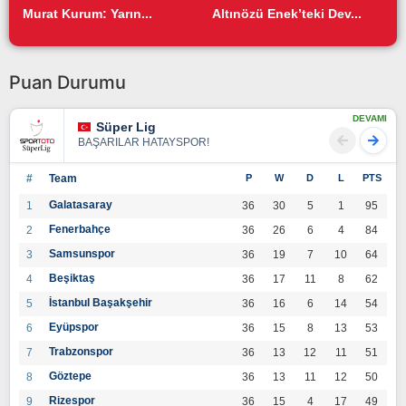
Murat Kurum: Yarın...
Altınözü Enek’teki Dev...
Puan Durumu
DEVAMI
Süper Lig
BAŞARILAR HATAYSPOR!
#
Team
P
W
D
L
PTS
Galatasaray
1
36
30
5
1
95
Fenerbahçe
2
36
26
6
4
84
Samsunspor
3
36
19
7
10
64
Beşiktaş
4
36
17
11
8
62
İstanbul Başakşehir
5
36
16
6
14
54
Eyüpspor
6
36
15
8
13
53
Trabzonspor
7
36
13
12
11
51
Göztepe
8
36
13
11
12
50
Rizespor
9
36
15
4
17
49