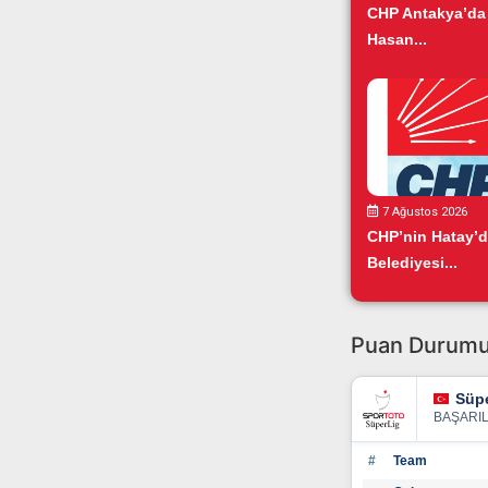
CHP Antakya’da
Hasan...
7 Ağustos 2026
CHP’nin Hatay’
Belediyesi...
Puan Durum
Süpe
BAŞARI
#
Team