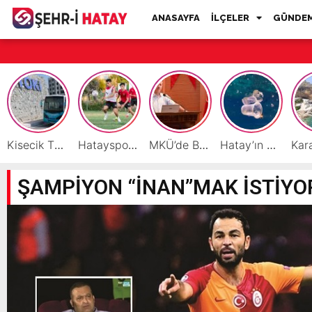
ANASAYFA
İLÇELER
GÜNDE
Kisecik TOKİ’lere Toplu Ulaşım Hizmeti Başladı
Hatayspor’daki büyük kriz gençler için büyük bir fırsat
MKÜ’de BAP ve TÜBİTAK 1001 Projeleri Masaya Yatırıldı
Hatay’ın Deniz ve Sahillerini Kirleten Tesislere Ceza Yağdı!
ŞAMPİYON “İNAN”MAK İSTİYO