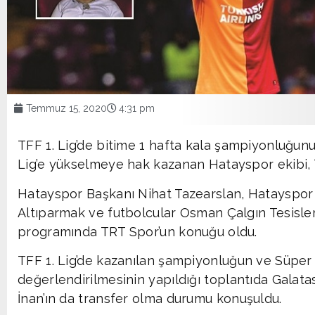
Temmuz 15, 2020
4:31 pm
TFF 1. Lig’de bitime 1 hafta kala şampiyonluğun
Lig’e yükselmeye hak kazanan Hatayspor ekibi, 
Hatayspor Başkanı Nihat Tazearslan, Hatayspo
Altıparmak ve futbolcular Osman Çalgın Tesisler
programında TRT Spor’un konuğu oldu.
TFF 1. Lig’de kazanılan şampiyonluğun ve Süper
değerlendirilmesinin yapıldığı toplantıda Galatas
İnan’ın da transfer olma durumu konuşuldu.