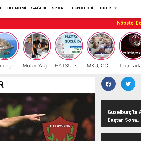
M
EKONOMİ
SAĞLIK
SPOR
TEKNOLOJİ
DİĞER
Nöbetçi E
Karamağara Koyu Doğu Akdeniz’in Turizm Yıldızı Oluyor
Motor Yağı ve Aküde Güvenilir Hizmet Antakya’da Başladı
HATSU 3 İlçede Ağustos Ayı Faturalarında Bir Ton Suyu Ücretsiz Tanımladı
MKÜ, COP31 Hazırlık Sürecinde Bilim Diplomasisine Katkı Sunacak
R
Güzelburç’ta 
Baştan Sona...