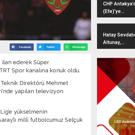
CHP Antakya’d
(Efe)’ye...
Hatay Sevdalı
Altunay,...
Facebook
Twitter
WhatsApp
u ilan ederek Süper
TRT Spor kanalına konuk oldu.
r Teknik Direktörü Mehmet
i’nde yapılan televizyon
 Lig’e yükselmenin
aray’lı milli futbolcumuz Selçuk