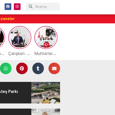
czaneler
Taraftarlar Sessizlik değil ÇÖZÜM istiyor
Çalışkan: “Gazze Elden Gidiyor, Garantörler Daha Ne Bekliyor?”
Muhtarlardan HATSO’ya Ziyaret
Başarılı Akademisyen Fariz Selimli’ye Profesörlük Ünvanı
By Cemil Dondurma Yazın Vazgeçilmez Durağı
Ateş Parkı