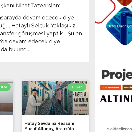
şkanı Nihat Tazearslan:
tasaray’da devam edecek diye
ğu, Hataylı Selçuk. Yaklaşık 2
ransfer görüşmesi yaptık. . Şu an
ay’da devam edecek diye
nda bulundu.
DEM
ARSUZ
Hatay Sevdalısı Ressam
Yusuf Altunay, Arsuz’da