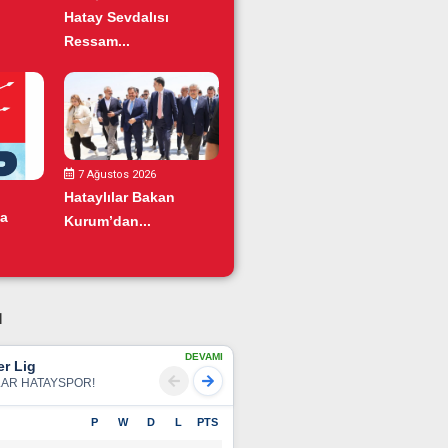
Hatay Sevdalısı
Ressam...
7 Ağustos 2026
Hataylılar Bakan
da
Kurum’dan...
u
DEVAMI
r Lig
LAR HATAYSPOR!
P
W
D
L
PTS