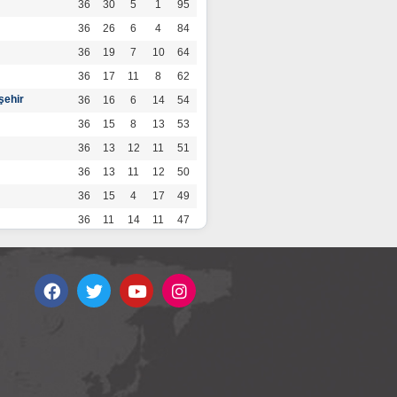
36
30
5
1
95
36
26
6
4
84
36
19
7
10
64
36
17
11
8
62
şehir
36
16
6
14
54
36
15
8
13
53
36
13
12
11
51
36
13
11
12
50
36
15
4
17
49
36
11
14
11
47
36
13
7
16
46
36
12
9
15
45
36
12
9
15
45
36
11
12
13
45
36
12
8
16
44
r
36
9
10
17
37
36
9
8
19
35