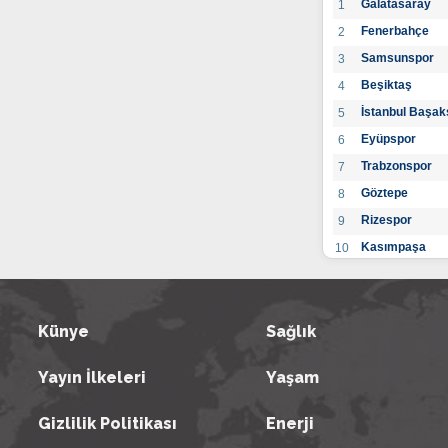
Galatasaray
1
Fenerbahçe
2
Samsunspor
3
Beşiktaş
4
İstanbul Başak
5
Eyüpspor
6
Trabzonspor
7
Göztepe
8
Rizespor
9
Kasımpaşa
10
Konyaspor
11
Gaziantep FK
12
Alanyaspor
Künye
Sağlık
13
Kayserispor
14
Yayın İlkeleri
Yaşam
Antalyaspor
15
BB Bodrumspo
16
Gizlilik Politikası
Enerji
Sivasspor
17