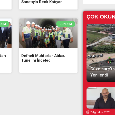
Sanatıyla Renk Katıyor
ÇOK OKU
DEM
GÜNDEM
’dan
Defneli Muhtarlar Atıksu
Tünelini İnceledi
Güzelburç’ta
Yenilendi
7 Ağustos 2026