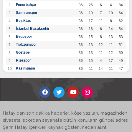
Fenerbahçe
2
36
26
6
4
84
Samsunspor
3
36
19
7
10
64
Beşiktaş
4
36
17
11
8
62
İstanbul Başakşehir
5
36
16
6
14
54
Eyüpspor
6
36
15
8
13
53
Trabzonspor
7
36
13
12
11
51
Göztepe
8
36
13
11
12
50
Rizespor
9
36
15
4
17
49
Kasımpaşa
10
36
11
14
11
47
Konyaspor
11
36
13
7
16
46
Gaziantep FK
12
36
12
9
15
45
Alanyaspor
13
36
12
9
15
45
Kayserispor
14
36
11
12
13
45
Antalyaspor
15
36
12
8
16
44
Hatay'dan son dakika haberler, köşe yazıları, magazinden
BB Bodrumspor
16
36
9
10
17
37
siyasete, spordan seyahate bütün konuların güncel adresi
Sivasspor
17
36
9
8
19
35
Şehri Hatay içerikleri kaynak gösterilmeden alıntı
Hatayspor