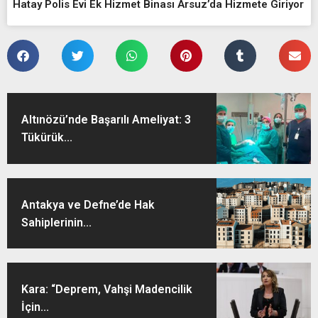
Hatay Polis Evi Ek Hizmet Binası Arsuz’da Hizmete Giriyor
Altınözü’nde Başarılı Ameliyat: 3
Tükürük...
Antakya ve Defne’de Hak
Sahiplerinin...
Kara: “Deprem, Vahşi Madencilik
İçin...