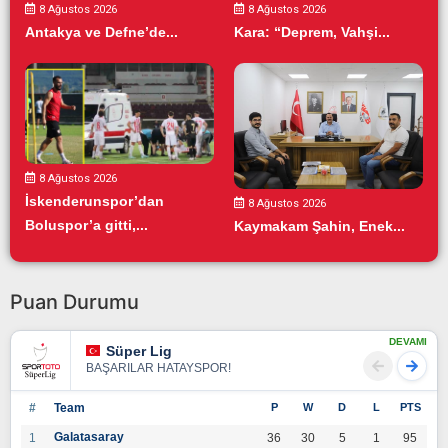
8 Ağustos 2026
8 Ağustos 2026
Antakya ve Defne’de...
Kara: “Deprem, Vahşi...
8 Ağustos 2026
İskenderunspor’dan
8 Ağustos 2026
Boluspor’a gitti,...
Kaymakam Şahin, Enek...
Puan Durumu
DEVAMI
Süper Lig
BAŞARILAR HATAYSPOR!
#
Team
P
W
D
L
PTS
Galatasaray
1
36
30
5
1
95