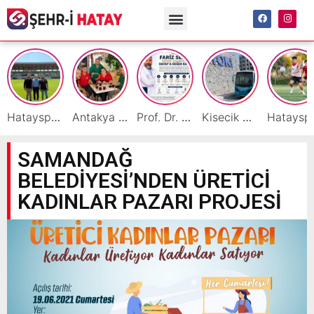
Hatayspor İç Saha Maçlarını Reyhanlı’da Oynamaya Hazırlanıyor
Antakya Simidi Türkiye’nin Lezzet Zirvesinde
Prof. Dr. Fariz Selimli, Uluslararası Başarılarıyla Hatay’a Değer Katıyor
Kisecik TOKİ’lere Toplu Ulaşım Hizmeti Başladı
Hatayspor’daki büyü
SAMANDAĞ
BELEDİYESİ’NDEN ÜRETİCİ
KADINLAR PAZARI PROJESİ