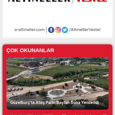
ÇOK OKUNANLAR
Güzelburç’ta Ateş Parkı Baştan Sona Yenilendi