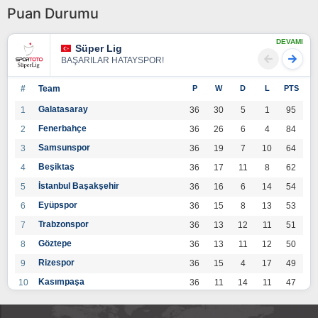
Puan Durumu
DEVAMI
Süper Lig
BAŞARILAR HATAYSPOR!
#
Team
P
W
D
L
PTS
Galatasaray
1
36
30
5
1
95
Fenerbahçe
2
36
26
6
4
84
Samsunspor
3
36
19
7
10
64
Beşiktaş
4
36
17
11
8
62
İstanbul Başakşehir
5
36
16
6
14
54
Eyüpspor
6
36
15
8
13
53
Trabzonspor
7
36
13
12
11
51
Göztepe
8
36
13
11
12
50
Rizespor
9
36
15
4
17
49
Kasımpaşa
10
36
11
14
11
47
Konyaspor
11
36
13
7
16
46