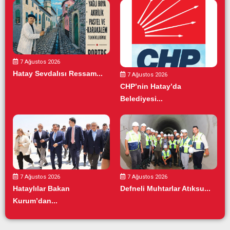
7 Ağustos 2026
Hatay Sevdalısı Ressam...
7 Ağustos 2026
CHP’nin Hatay’da
Belediyesi...
7 Ağustos 2026
7 Ağustos 2026
Hataylılar Bakan
Defneli Muhtarlar Atıksu...
Kurum’dan...