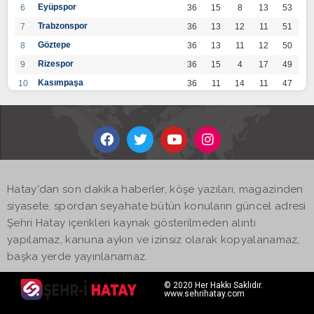
Eyüpspor
6
36
15
8
13
53
Trabzonspor
7
36
13
12
11
51
Göztepe
8
36
13
11
12
50
Rizespor
9
36
15
4
17
49
Kasımpaşa
10
36
11
14
11
47
Konyaspor
11
36
13
7
16
46
Gaziantep FK
12
36
12
9
15
45
Alanyaspor
13
36
12
9
15
45
Kayserispor
14
36
11
12
13
45
Antalyaspor
15
36
12
8
16
44
Hatay'dan son dakika haberler, köşe yazıları, magazinden
BB Bodrumspor
16
36
9
10
17
37
siyasete, spordan seyahate bütün konuların güncel adresi
Sivasspor
17
36
9
8
19
35
Şehri Hatay içerikleri kaynak gösterilmeden alıntı
Hatayspor
18
36
6
8
22
26
yapılamaz, kanuna aykırı ve izinsiz olarak kopyalanamaz,
Adana Demirspor
19
36
3
5
28
14
başka yerde yayınlanamaz.
© 2020 Her Hakkı Saklıdır.
www.sehrihatay.com