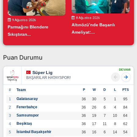
8 Ağustos 2026
9 Ağustos 2026
Altınözü’nde Başarılı
Parmağını Blendere
Ameliyat:...
Sıkıştıran...
Puan Durumu
DEVAMI
Süper Lig
BAŞARILAR HATAYSPOR!
#
Team
P
W
D
L
PTS
Galatasaray
1
36
30
5
1
95
Fenerbahçe
2
36
26
6
4
84
Samsunspor
3
36
19
7
10
64
Beşiktaş
4
36
17
11
8
62
İstanbul Başakşehir
5
36
16
6
14
54