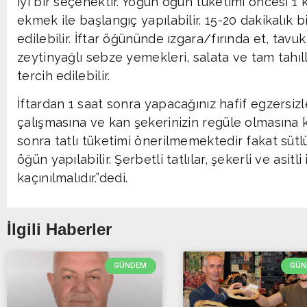
iyi bir seçenektir. Yoğun öğün tüketimi öncesi 1
ekmek ile başlangıç yapılabilir. 15-20 dakikalık
edilebilir. İftar öğününde ızgara/fırında et, tavuk
zeytinyağlı sebze yemekleri, salata ve tam tahı
tercih edilebilir.
İftardan 1 saat sonra yapacağınız hafif egzersizle
çalışmasına ve kan şekerinizin regüle olmasına k
sonra tatlı tüketimi önerilmemektedir fakat sütlü 
öğün yapılabilir. Şerbetli tatlılar, şekerli ve asit
kaçınılmalıdır.”dedi.
İlgili Haberler
GÜNDEM
GÜN