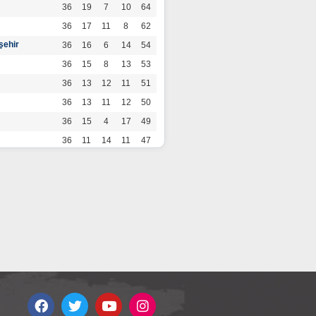
36
19
7
10
64
36
17
11
8
62
şehir
36
16
6
14
54
36
15
8
13
53
36
13
12
11
51
36
13
11
12
50
36
15
4
17
49
36
11
14
11
47
36
13
7
16
46
36
12
9
15
45
36
12
9
15
45
36
11
12
13
45
36
12
8
16
44
r
36
9
10
17
37
36
9
8
19
35
36
6
8
22
26
por
36
3
5
28
14