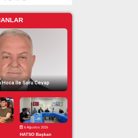
NANLAR
 Hoca İle Soru Cevap
6 Ağustos 2026
HATSO Başkan