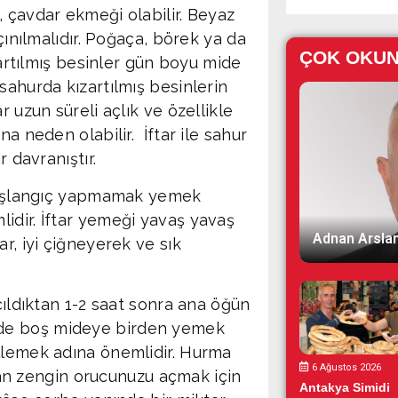
, çavdar ekmeği olabilir. Beyaz
çınılmalıdır. Poğaça, börek ya da
ÇOK OKU
ızartılmış besinler gün boyu mide
sahurda kızartılmış besinlerin
r uzun süreli açlık ve özellikle
a neden olabilir. İftar ile sahur
r davranıştır.
r başlangıç yapmamak yemek
idir. İftar yemeği yavaş yavaş
Adnan Arslan
r, iyi çiğneyerek ve sık
çıldıktan 1-2 saat sonra ana öğün
 de boş mideye birden yemek
llemek adına önemlidir. Hurma
6 Ağustos 2026
n zengin orucunuzu açmak için
Antakya Simidi