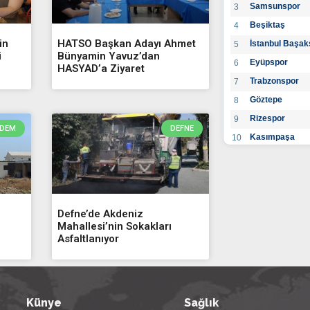
Samsunspor
3
Beşiktaş
4
in
HATSO Başkan Adayı Ahmet
İstanbul Başak
5
i
Bünyamin Yavuz’dan
Eyüpspor
6
HASYAD’a Ziyaret
Trabzonspor
7
Göztepe
8
Rizespor
9
DEM
DEFNE
Kasımpaşa
10
Konyaspor
11
Gaziantep FK
12
Alanyaspor
13
Kayserispor
Defne’de Akdeniz
14
Mahallesi’nin Sokakları
Antalyaspor
15
Asfaltlanıyor
BB Bodrumspo
16
Sivasspor
17
Hatayspor
18
Künye
Sağlık
Adana Demirs
19