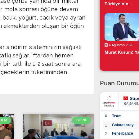
 kâse çorba yanında bir miktar
Türkiye’nin...
 bir mola sonrası öğüne devam
, balık, yoğurt, cacık veya ayran,
llı ekmeklerden oluşan bir öğün
6 Ağustos 2026
r sindirim sisteminizin sağlıklı
Murat Kurum: Yar
atkı sağlar. İftardan hemen
bir tatlı ile 1-2 saat sonra ara
li içeceklerin tüketiminden
Puan Durum
Süpe
BAŞARI
#
Team
DEM
DEFNE
Galatasaray
1
Fenerbahçe
2