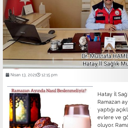
Nisan 13, 2021
12:15 pm
Hatay İl Sa
Ramazan ay
yaptığı açık
evlere ve g
oluyor. Ram