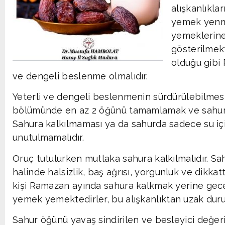
alışkanlıkla
yemek yenme
yemeklerin
gösterilmek
olduğu gibi
ve dengeli beslenme olmalıdır.
Yeterli ve dengeli beslenmenin sürdürülebilmes
bölümünde en az 2 öğünü tamamlamak ve sahur
Sahura kalkılmaması ya da sahurda sadece su içi
unutulmamalıdır.
Oruç tutulurken mutlaka sahura kalkılmalıdır. S
halinde halsizlik, baş ağrısı, yorgunluk ve dikka
kişi Ramazan ayında sahura kalkmak yerine gec
yemek yemektedirler, bu alışkanlıktan uzak duru
Sahur öğünü yavaş sindirilen ve besleyici değer