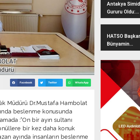
Antakya Simidi
Gururu Oldu:...
HATSO Başkan
Bünyamin...
Facebook
Twitter
WhatsApp
ğlık Müdürü Dr.Mustafa Hambolat
ında beslenme konusunda
lamada :”On bir ayın sultanı
önüllere bir kez daha konuk
azan ayında insanların beslenme