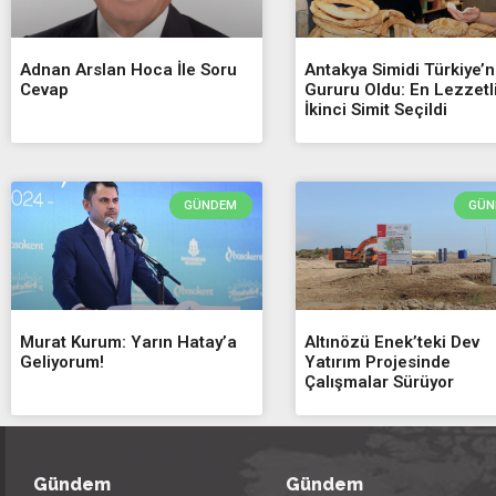
Adnan Arslan Hoca İle Soru
Antakya Simidi Türkiye’n
Cevap
Gururu Oldu: En Lezzetl
İkinci Simit Seçildi
GÜNDEM
GÜN
Murat Kurum: Yarın Hatay’a
Altınözü Enek’teki Dev
Geliyorum!
Yatırım Projesinde
Çalışmalar Sürüyor
Gündem
Gündem