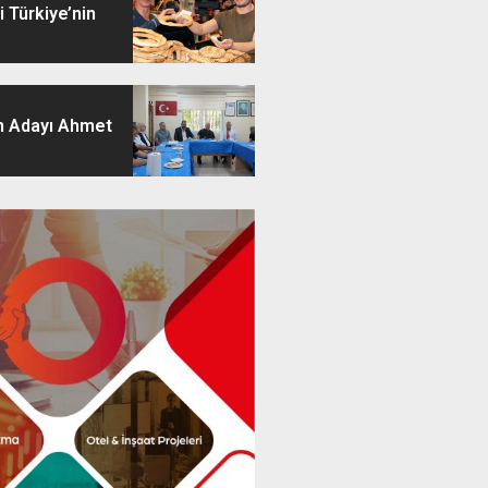
 Türkiye’nin
 Adayı Ahmet