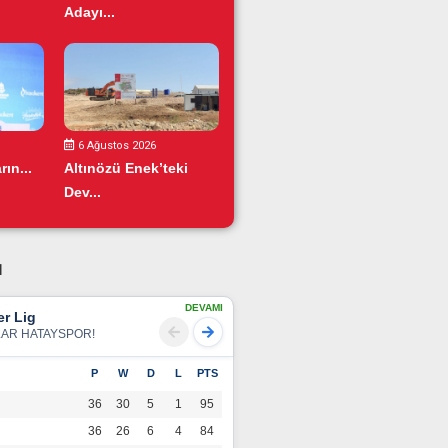
Adayı...
6 Ağustos 2026
ın...
Altınözü Enek’teki
Dev...
u
DEVAMI
r Lig
LAR HATAYSPOR!
P
W
D
L
PTS
36
30
5
1
95
36
26
6
4
84