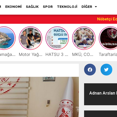
M
EKONOMİ
SAĞLIK
SPOR
TEKNOLOJİ
DİĞER
Nöbetçi E
Karamağara Koyu Doğu Akdeniz’in Turizm Yıldızı Oluyor
Motor Yağı ve Aküde Güvenilir Hizmet Antakya’da Başladı
HATSU 3 İlçede Ağustos Ayı Faturalarında Bir Ton Suyu Ücretsiz Tanımladı
MKÜ, COP31 Hazırlık Sürecinde Bilim Diplomasisine Katkı Sunacak
Adnan Arslan H