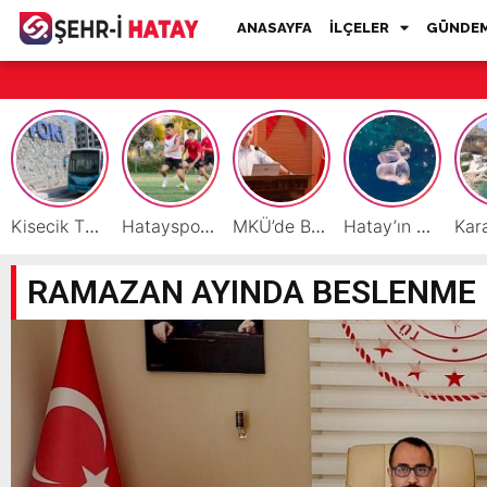
ANASAYFA
İLÇELER
GÜNDE
Kisecik TOKİ’lere Toplu Ulaşım Hizmeti Başladı
Hatayspor’daki büyük kriz gençler için büyük bir fırsat
MKÜ’de BAP ve TÜBİTAK 1001 Projeleri Masaya Yatırıldı
Hatay’ın Deniz ve Sahillerini Kirleten Tesislere Ceza Yağdı!
RAMAZAN AYINDA BESLENME