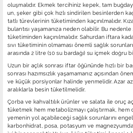
oluşmalıdır. Ekmek tercihiniz kepek, tam buğday
un, şeker gibi çok hızlı sindirilen besinlerden ka
tatlı türevlerinin tüketiminden kaçınılmalıdır. K
bulantısı yaşamanıza neden olabilir. Bu nedenle 
tüketiminden kaçınılmalıdır. Sahurdan iftara kada
sıvı tüketiminin olmaması önemli sağlık sorunların
arasında 2 litre (10 su bardağı) su içmek doğru bi
Uzun bir açlık sonrası iftar öğününde hızlı bi
sonrası hazımsızlık yaşamamanız açısından öneml
ve küçük porsiyonlar halinde yenmelidir. Azar aza
aralıklarla besin tüketilmelidir.
Çorba ve kahvaltılık ürünler ve salata ile oruç a
tüketmek hem metabolizmayı çalıştırmak, hem
yemenin yol açabileceği sağlık sorunlarını enge
karbonhidrat, posa, potasyum ve magnezyumda