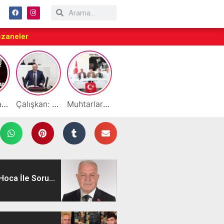
czaneler
Taraftarlar Sessizlik değil ÇÖZÜM istiyor
Çalışkan: “Gazze Elden Gidiyor, Garantörler Daha Ne Bekliyor?”
Muhtarlardan HATSO’ya Ziyaret
Başarılı Akademisyen Fariz Selimli’ye Profesörlük Ünvanı
By Cemil Dondurma Yazın Vazgeçilmez Durağı
oca İle Soru...