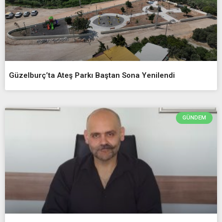
Güzelburç’ta Ateş Parkı Baştan Sona Yenilendi
GÜNDEM