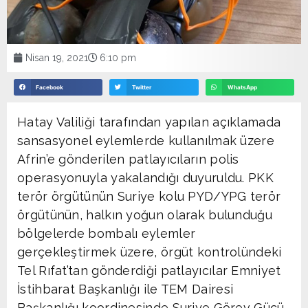
Nisan 19, 2021
6:10 pm
Facebook
Twitter
WhatsApp
Hatay Valiliği tarafından yapılan açıklamada
sansasyonel eylemlerde kullanılmak üzere
Afrin’e gönderilen patlayıcıların polis
operasyonuyla yakalandığı duyuruldu. PKK
terör örgütünün Suriye kolu PYD/YPG terör
örgütünün, halkın yoğun olarak bulunduğu
bölgelerde bombalı eylemler
gerçekleştirmek üzere, örgüt kontrolündeki
Tel Rıfat’tan gönderdiği patlayıcılar Emniyet
İstihbarat Başkanlığı ile TEM Dairesi
Başkanlığı koordinesinde Suriye Görev Gücü