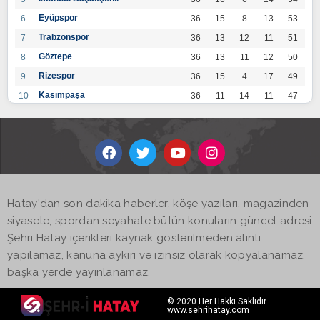
Eyüpspor
6
36
15
8
13
53
Trabzonspor
7
36
13
12
11
51
Göztepe
8
36
13
11
12
50
Rizespor
9
36
15
4
17
49
Kasımpaşa
10
36
11
14
11
47
Konyaspor
11
36
13
7
16
46
Gaziantep FK
12
36
12
9
15
45
Alanyaspor
13
36
12
9
15
45
Kayserispor
14
36
11
12
13
45
Antalyaspor
15
36
12
8
16
44
Hatay'dan son dakika haberler, köşe yazıları, magazinden
BB Bodrumspor
16
36
9
10
17
37
siyasete, spordan seyahate bütün konuların güncel adresi
Sivasspor
17
36
9
8
19
35
Şehri Hatay içerikleri kaynak gösterilmeden alıntı
Hatayspor
18
36
6
8
22
26
yapılamaz, kanuna aykırı ve izinsiz olarak kopyalanamaz,
Adana Demirspor
19
36
3
5
28
14
başka yerde yayınlanamaz.
© 2020 Her Hakkı Saklıdır.
www.sehrihatay.com