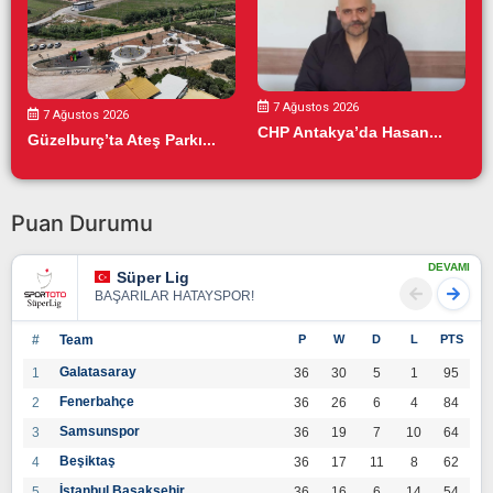
7 Ağustos 2026
7 Ağustos 2026
CHP Antakya’da Hasan...
Güzelburç’ta Ateş Parkı...
Puan Durumu
DEVAMI
Süper Lig
BAŞARILAR HATAYSPOR!
#
Team
P
W
D
L
PTS
Galatasaray
1
36
30
5
1
95
Fenerbahçe
2
36
26
6
4
84
Samsunspor
3
36
19
7
10
64
Beşiktaş
4
36
17
11
8
62
İstanbul Başakşehir
5
36
16
6
14
54