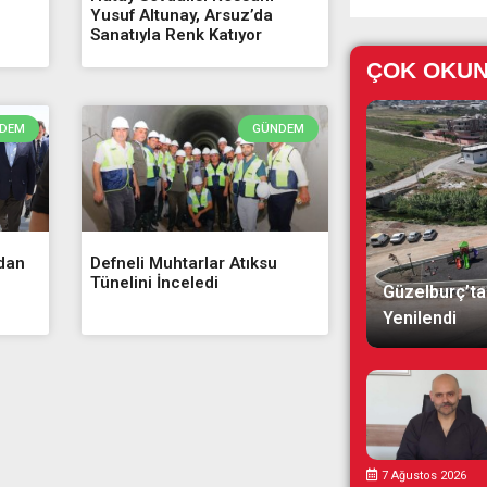
Yusuf Altunay, Arsuz’da
Sanatıyla Renk Katıyor
ÇOK OKU
DEM
GÜNDEM
’dan
Defneli Muhtarlar Atıksu
Tünelini İnceledi
Güzelburç’ta
Yenilendi
7 Ağustos 2026