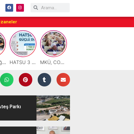
czaneler
Motor Yağı ve Aküde Güvenilir Hizmet Antakya’da Başladı
HATSU 3 İlçede Ağustos Ayı Faturalarında Bir Ton Suyu Ücretsiz Tanımladı
MKÜ, COP31 Hazırlık Sürecinde Bilim Diplomasisine Katkı Sunacak
Taraftarlar Sessizlik değil ÇÖZÜM istiyor
Çalışkan: “Gazze Elden Gidiyor, Garantörler Daha Ne Bekliyor?”
Ateş Parkı