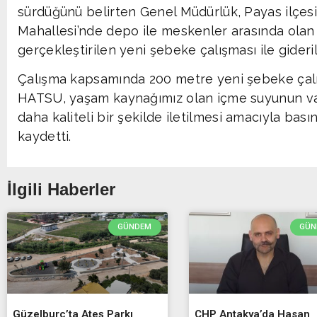
sürdüğünü belirten Genel Müdürlük, Payas ilçes
Mahallesi’nde depo ile meskenler arasında olan
gerçekleştirilen yeni şebeke çalışması ile gideril
Çalışma kapsamında 200 metre yeni şebeke çalışm
HATSU, yaşam kaynağımız olan içme suyunun vat
daha kaliteli bir şekilde iletilmesi amacıyla bası
kaydetti.
İlgili Haberler
GÜNDEM
GÜN
Güzelburç’ta Ateş Parkı
CHP Antakya’da Hasan