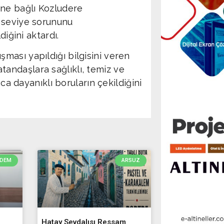
ine bağlı Kozludere
 seviye sorununu
diğini aktardı.
ası yapıldığı bilgisini veren
andaşlara sağlıklı, temiz ve
nca dayanıklı boruların çekildiğini
DEM
ARSUZ
Hatay Sevdalısı Ressam