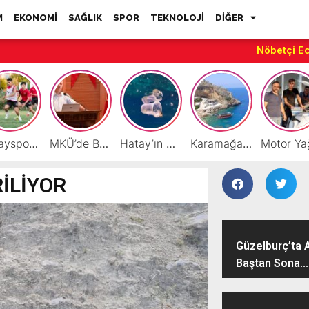
M
EKONOMİ
SAĞLIK
SPOR
TEKNOLOJİ
DİĞER
Nöbetçi E
Hatayspor’daki büyük kriz gençler için büyük bir fırsat
MKÜ’de BAP ve TÜBİTAK 1001 Projeleri Masaya Yatırıldı
Hatay’ın Deniz ve Sahillerini Kirleten Tesislere Ceza Yağdı!
Karamağara Koyu Doğu Akdeniz’in Turizm Yıldızı Oluyor
RİLİYOR
Güzelburç’ta 
Baştan Sona...