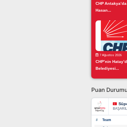
CHP Antakya’da
Hasan...
7 Ağustos 2026
CHP’nin Hatay’
Belediyesi...
Puan Durum
Süpe
BAŞARI
#
Team