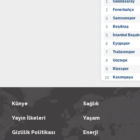
Galatasaray
1
Fenerbahçe
2
Samsunspor
3
Beşiktaş
4
İstanbul Başak
5
Eyüpspor
6
Trabzonspor
7
Göztepe
8
Rizespor
9
Kasımpaşa
10
Konyaspor
11
Gaziantep FK
12
Alanyaspor
Künye
Sağlık
13
Kayserispor
14
Yayın İlkeleri
Yaşam
Antalyaspor
15
BB Bodrumspo
16
Gizlilik Politikası
Enerji
Sivasspor
17