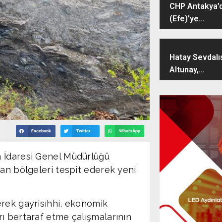
CHP Antakya’d
(Efe)’ye...
Hatay Sevdalı
Altunay,...
Facebook
Twitter
WhatsApp
n İdaresi Genel Müdürlüğü
yan bölgeleri tespit ederek yeni
erek gayrisıhhi, ekonomik
ı bertaraf etme çalışmalarının