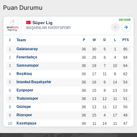
Puan Durumu
DEVAMI
Süper Lig
BAŞARILAR HATAYSPOR!
#
Team
P
W
D
L
PTS
Galatasaray
1
36
30
5
1
95
Fenerbahçe
2
36
26
6
4
84
Samsunspor
3
36
19
7
10
64
Beşiktaş
4
36
17
11
8
62
İstanbul Başakşehir
5
36
16
6
14
54
Eyüpspor
6
36
15
8
13
53
Trabzonspor
7
36
13
12
11
51
Göztepe
8
36
13
11
12
50
Rizespor
9
36
15
4
17
49
Kasımpaşa
10
36
11
14
11
47
Konyaspor
11
36
13
7
16
46