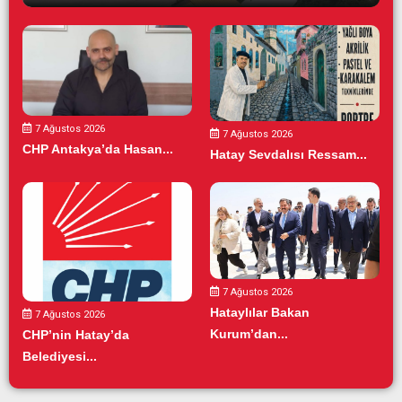
7 Ağustos 2026
7 Ağustos 2026
CHP Antakya’da Hasan...
Hatay Sevdalısı Ressam...
7 Ağustos 2026
Hataylılar Bakan
7 Ağustos 2026
Kurum’dan...
CHP’nin Hatay’da
Belediyesi...