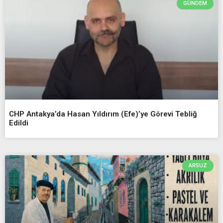
GÜNDEM
CHP Antakya’da Hasan Yıldırım (Efe)’ye Görevi Tebliğ
Edildi
ARSUZ