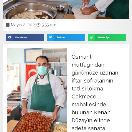
Mayıs 2, 2021
5:55 pm
Facebook
Twitter
WhatsApp
Osmanlı
mutfağından
günümüze uzanan
iftar sofralarının
tatlısı lokma
Çekmece
mahallesinde
bulunan Kenan
Düzay’ın elinde
adeta sanata