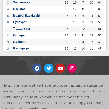
Samsunspor
3
36
19
7
10
64
Beşiktaş
4
36
17
11
8
62
İstanbul Başakşehir
5
36
16
6
14
54
Eyüpspor
6
36
15
8
13
53
Trabzonspor
7
36
13
12
11
51
Göztepe
8
36
13
11
12
50
Rizespor
9
36
15
4
17
49
Kasımpaşa
10
36
11
14
11
47
Konyaspor
11
36
13
7
16
46
Gaziantep FK
12
36
12
9
15
45
Alanyaspor
13
36
12
9
15
45
Kayserispor
14
36
11
12
13
45
Antalyaspor
15
36
12
8
16
44
Hatay'dan son dakika haberler, köşe yazıları, magazinden
BB Bodrumspor
16
36
9
10
17
37
siyasete, spordan seyahate bütün konuların güncel adresi
Sivasspor
17
36
9
8
19
35
Şehri Hatay içerikleri kaynak gösterilmeden alıntı
Hatayspor
18
36
6
8
22
26
yapılamaz, kanuna aykırı ve izinsiz olarak kopyalanamaz,
Adana Demirspor
19
36
3
5
28
14
başka yerde yayınlanamaz.