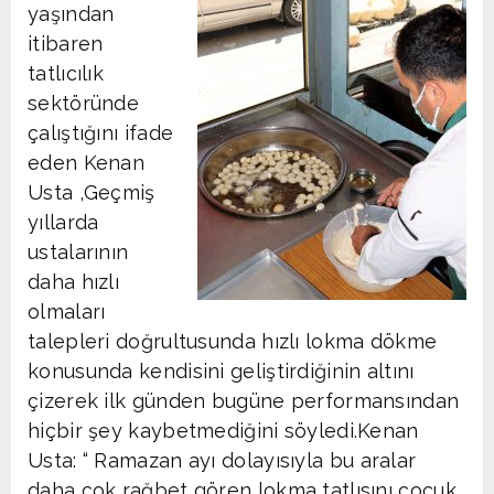
yaşından
itibaren
tatlıcılık
sektöründe
çalıştığını ifade
eden Kenan
Usta ,Geçmiş
yıllarda
ustalarının
daha hızlı
olmaları
talepleri doğrultusunda hızlı lokma dökme
konusunda kendisini geliştirdiğinin altını
çizerek ilk günden bugüne performansından
hiçbir şey kaybetmediğini söyledi.Kenan
Usta: “ Ramazan ayı dolayısıyla bu aralar
daha çok rağbet gören lokma tatlısını çocuk