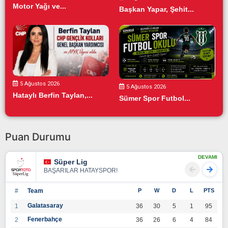
Motor Yağı ve...
Başkan Yapar, Şehit...
5 Ağustos 2026
5 Ağustos 2026
Hataylı Berfin Taylan,...
Sümer Spor Futbol...
Puan Durumu
DEVAMI
Süper Lig
BAŞARILAR HATAYSPOR!
#
Team
P
W
D
L
PTS
Galatasaray
1
36
30
5
1
95
Fenerbahçe
2
36
26
6
4
84