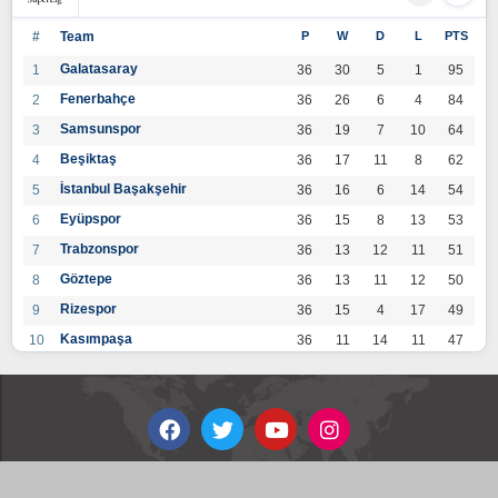
#
Team
P
W
D
L
PTS
Galatasaray
1
36
30
5
1
95
Fenerbahçe
2
36
26
6
4
84
Samsunspor
3
36
19
7
10
64
Beşiktaş
4
36
17
11
8
62
İstanbul Başakşehir
5
36
16
6
14
54
Eyüpspor
6
36
15
8
13
53
Trabzonspor
7
36
13
12
11
51
Göztepe
8
36
13
11
12
50
Rizespor
9
36
15
4
17
49
Kasımpaşa
10
36
11
14
11
47
Konyaspor
11
36
13
7
16
46
Gaziantep FK
12
36
12
9
15
45
Alanyaspor
13
36
12
9
15
45
Kayserispor
14
36
11
12
13
45
Antalyaspor
15
36
12
8
16
44