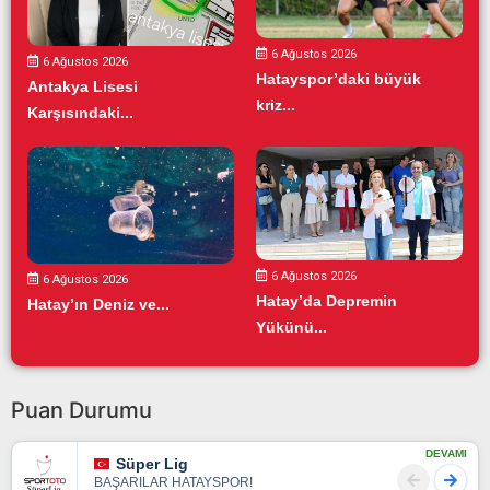
6 Ağustos 2026
6 Ağustos 2026
Hatayspor’daki büyük
Antakya Lisesi
kriz...
Karşısındaki...
6 Ağustos 2026
6 Ağustos 2026
Hatay’da Depremin
Hatay’ın Deniz ve...
Yükünü...
Puan Durumu
DEVAMI
Süper Lig
BAŞARILAR HATAYSPOR!