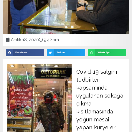
Aralık 18, 2020
9:42 am
Facebook
Twitter
WhatsApp
Covid-19 salgını
tedbirleri
kapsamında
uygulanan sokağa
çıkma
kısıtlamasında
yoğun mesai
yapan kuryeler