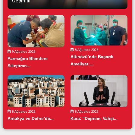
Geçirildi
8 Ağustos 2026
9 Ağustos 2026
Altınözü’nde Başarılı
Parmağını Blendere
Ameliyat:...
Sıkıştıran...
8 Ağustos 2026
8 Ağustos 2026
Antakya ve Defne’de...
Kara: “Deprem, Vahşi...