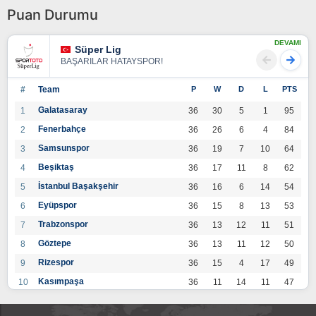
Puan Durumu
DEVAMI
Süper Lig
BAŞARILAR HATAYSPOR!
#
Team
P
W
D
L
PTS
Galatasaray
1
36
30
5
1
95
Fenerbahçe
2
36
26
6
4
84
Samsunspor
3
36
19
7
10
64
Beşiktaş
4
36
17
11
8
62
İstanbul Başakşehir
5
36
16
6
14
54
Eyüpspor
6
36
15
8
13
53
Trabzonspor
7
36
13
12
11
51
Göztepe
8
36
13
11
12
50
Rizespor
9
36
15
4
17
49
Kasımpaşa
10
36
11
14
11
47
Konyaspor
11
36
13
7
16
46