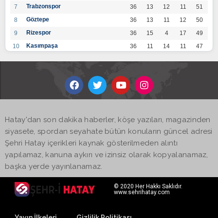
Trabzonspor
7
36
13
12
11
51
Göztepe
8
36
13
11
12
50
Rizespor
9
36
15
4
17
49
Kasımpaşa
10
36
11
14
11
47
Konyaspor
11
36
13
7
16
46
Gaziantep FK
12
36
12
9
15
45
Alanyaspor
13
36
12
9
15
45
Kayserispor
14
36
11
12
13
45
Antalyaspor
15
36
12
8
16
44
Hatay'dan son dakika haberler, köşe yazıları, magazinden
BB Bodrumspor
16
36
9
10
17
37
siyasete, spordan seyahate bütün konuların güncel adresi
Sivasspor
17
36
9
8
19
35
Şehri Hatay içerikleri kaynak gösterilmeden alıntı
Hatayspor
18
36
6
8
22
26
yapılamaz, kanuna aykırı ve izinsiz olarak kopyalanamaz,
Adana Demirspor
19
36
3
5
28
14
başka yerde yayınlanamaz.
© 2020 Her Hakkı Saklıdır.
www.sehrihatay.com
Yayın İlkeleri
Gizlilik Politikası