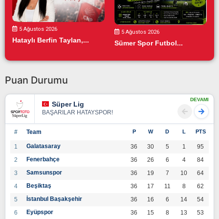
5 Ağustos 2026
5 Ağustos 2026
Hataylı Berfin Taylan,...
Sümer Spor Futbol...
Puan Durumu
DEVAMI
Süper Lig
BAŞARILAR HATAYSPOR!
#
Team
P
W
D
L
PTS
Galatasaray
1
36
30
5
1
95
Fenerbahçe
2
36
26
6
4
84
Samsunspor
3
36
19
7
10
64
Beşiktaş
4
36
17
11
8
62
İstanbul Başakşehir
5
36
16
6
14
54
Eyüpspor
6
36
15
8
13
53