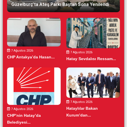
Güzelburç’ta Ateş Parkı Baştan Sona Yenilendi
7 Ağustos 2026
7 Ağustos 2026
CHP Antakya’da Hasan...
Hatay Sevdalısı Ressam...
7 Ağustos 2026
Hataylılar Bakan
7 Ağustos 2026
Kurum’dan...
CHP’nin Hatay’da
Belediyesi...