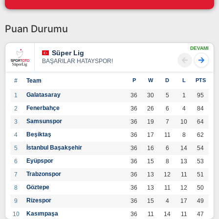
Puan Durumu
DEVAMI
Süper Lig
BAŞARILAR HATAYSPOR!
#
Team
P
W
D
L
PTS
Galatasaray
1
36
30
5
1
95
Fenerbahçe
2
36
26
6
4
84
Samsunspor
3
36
19
7
10
64
Beşiktaş
4
36
17
11
8
62
İstanbul Başakşehir
5
36
16
6
14
54
Eyüpspor
6
36
15
8
13
53
Trabzonspor
7
36
13
12
11
51
Göztepe
8
36
13
11
12
50
Rizespor
9
36
15
4
17
49
Kasımpaşa
10
36
11
14
11
47