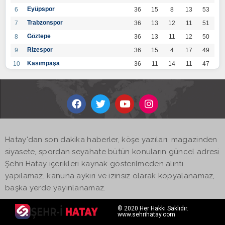
Eyüpspor
6
36
15
8
13
53
Trabzonspor
7
36
13
12
11
51
Göztepe
8
36
13
11
12
50
Rizespor
9
36
15
4
17
49
Kasımpaşa
10
36
11
14
11
47
Konyaspor
11
36
13
7
16
46
Gaziantep FK
12
36
12
9
15
45
Alanyaspor
13
36
12
9
15
45
Kayserispor
14
36
11
12
13
45
Antalyaspor
15
36
12
8
16
44
Hatay'dan son dakika haberler, köşe yazıları, magazinden
BB Bodrumspor
16
36
9
10
17
37
siyasete, spordan seyahate bütün konuların güncel adresi
Sivasspor
17
36
9
8
19
35
Şehri Hatay içerikleri kaynak gösterilmeden alıntı
Hatayspor
18
36
6
8
22
26
yapılamaz, kanuna aykırı ve izinsiz olarak kopyalanamaz,
Adana Demirspor
19
36
3
5
28
14
başka yerde yayınlanamaz.
© 2020 Her Hakkı Saklıdır.
www.sehrihatay.com