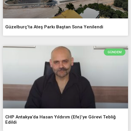
Güzelburç’ta Ateş Parkı Baştan Sona Yenilendi
GÜNDEM
CHP Antakya’da Hasan Yıldırım (Efe)’ye Görevi Tebliğ
Edildi