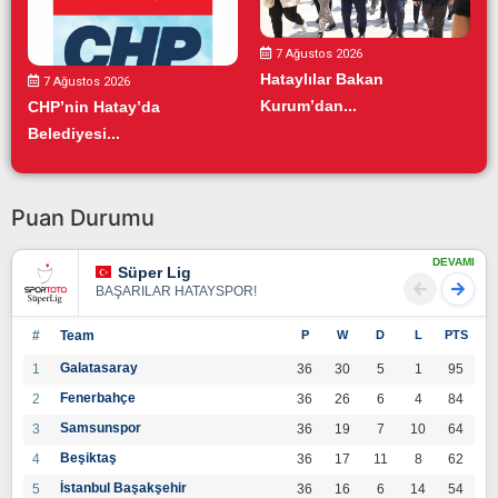
7 Ağustos 2026
Hataylılar Bakan
7 Ağustos 2026
Kurum’dan...
CHP’nin Hatay’da
Belediyesi...
Puan Durumu
DEVAMI
Süper Lig
BAŞARILAR HATAYSPOR!
#
Team
P
W
D
L
PTS
Galatasaray
1
36
30
5
1
95
Fenerbahçe
2
36
26
6
4
84
Samsunspor
3
36
19
7
10
64
Beşiktaş
4
36
17
11
8
62
İstanbul Başakşehir
5
36
16
6
14
54