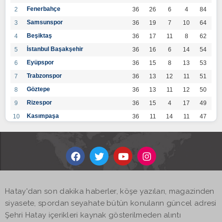
Fenerbahçe
2
36
26
6
4
84
Samsunspor
3
36
19
7
10
64
Beşiktaş
4
36
17
11
8
62
İstanbul Başakşehir
5
36
16
6
14
54
Eyüpspor
6
36
15
8
13
53
Trabzonspor
7
36
13
12
11
51
Göztepe
8
36
13
11
12
50
Rizespor
9
36
15
4
17
49
Kasımpaşa
10
36
11
14
11
47
Konyaspor
11
36
13
7
16
46
Gaziantep FK
12
36
12
9
15
45
Alanyaspor
13
36
12
9
15
45
Kayserispor
14
36
11
12
13
45
Antalyaspor
15
36
12
8
16
44
Hatay'dan son dakika haberler, köşe yazıları, magazinden
BB Bodrumspor
16
36
9
10
17
37
siyasete, spordan seyahate bütün konuların güncel adresi
Sivasspor
17
36
9
8
19
35
Şehri Hatay içerikleri kaynak gösterilmeden alıntı