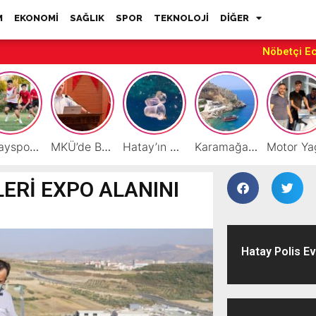
M
EKONOMİ
SAĞLIK
SPOR
TEKNOLOJİ
DİĞER
Nöbetçi E
Hatayspor’daki büyük kriz gençler için büyük bir fırsat
MKÜ’de BAP ve TÜBİTAK 1001 Projeleri Masaya Yatırıldı
Hatay’ın Deniz ve Sahillerini Kirleten Tesislere Ceza Yağdı!
Karamağara Koyu Doğu Akdeniz’in Turizm Yıldızı Oluyor
LERİ EXPO ALANINI
Hatay Polis Ev