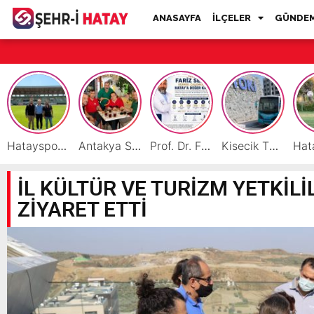
ANASAYFA
İLÇELER
GÜNDE
Hatayspor İç Saha Maçlarını Reyhanlı’da Oynamaya Hazırlanıyor
Antakya Simidi Türkiye’nin Lezzet Zirvesinde
Prof. Dr. Fariz Selimli, Uluslararası Başarılarıyla Hatay’a Değer Katıyor
Kisecik TOKİ’lere Toplu Ulaşım Hizmeti Başladı
İL KÜLTÜR VE TURİZM YETKİLİ
ZİYARET ETTİ