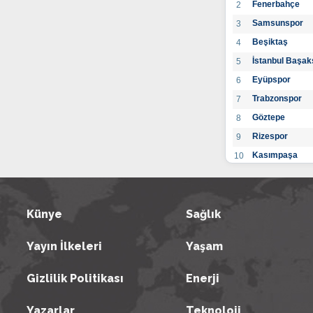
Fenerbahçe
2
Samsunspor
3
Beşiktaş
4
İstanbul Başak
5
Eyüpspor
6
Trabzonspor
7
Göztepe
8
Rizespor
9
Kasımpaşa
10
Konyaspor
11
Gaziantep FK
12
Alanyaspor
Künye
Sağlık
13
Kayserispor
14
Yayın İlkeleri
Yaşam
Antalyaspor
15
BB Bodrumspo
16
Gizlilik Politikası
Enerji
Sivasspor
17
Hatayspor
18
Yazarlar
Teknoloji