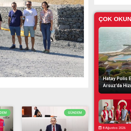
ÇOK OKU
Hatay Polis 
Arsuz’da Hiz
DEM
GÜNDEM
8 Ağustos 2026