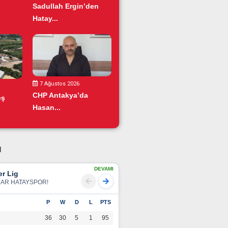
Sadullah Ergin’den
Hatay...
7 Ağustos 2026
CHP Antakya’da
eş
Hasan...
u
DEVAMI
r Lig
LAR HATAYSPOR!
P
W
D
L
PTS
36
30
5
1
95