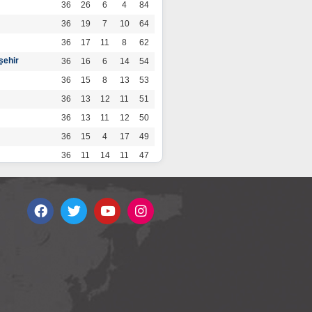
36
26
6
4
84
36
19
7
10
64
36
17
11
8
62
şehir
36
16
6
14
54
36
15
8
13
53
36
13
12
11
51
36
13
11
12
50
36
15
4
17
49
36
11
14
11
47
36
13
7
16
46
36
12
9
15
45
36
12
9
15
45
36
11
12
13
45
36
12
8
16
44
r
36
9
10
17
37
36
9
8
19
35
36
6
8
22
26