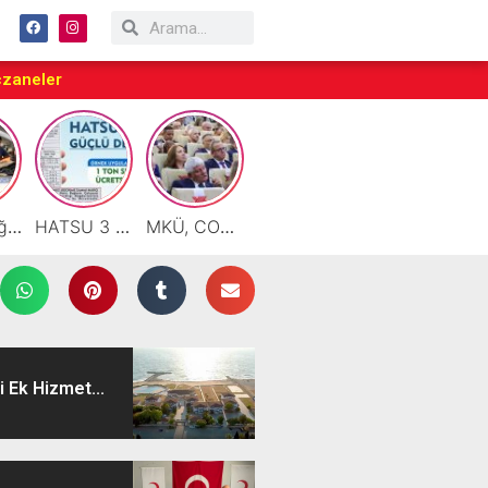
czaneler
Motor Yağı ve Aküde Güvenilir Hizmet Antakya’da Başladı
HATSU 3 İlçede Ağustos Ayı Faturalarında Bir Ton Suyu Ücretsiz Tanımladı
MKÜ, COP31 Hazırlık Sürecinde Bilim Diplomasisine Katkı Sunacak
Taraftarlar Sessizlik değil ÇÖZÜM istiyor
Çalışkan: “Gazze Elden Gidiyor, Garantörler Daha Ne Bekliyor?”
i Ek Hizmet...