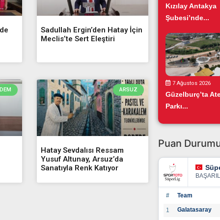
Kızılay Antakya
Şubesi’nde...
nde
Sadullah Ergin’den Hatay İçin
Meclis’te Sert Eleştiri
7 Ağustos 2026
DEM
ARSUZ
Güzelburç’ta At
Parkı...
Puan Durum
Hatay Sevdalısı Ressam
Yusuf Altunay, Arsuz’da
Süpe
Sanatıyla Renk Katıyor
BAŞARI
#
Team
Galatasaray
1