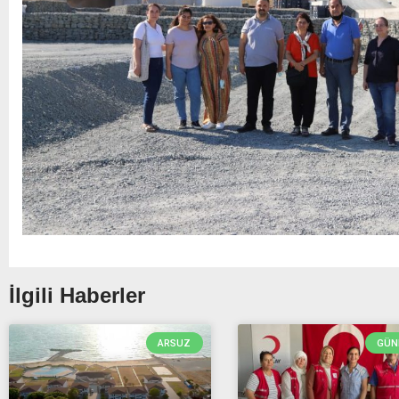
İlgili Haberler
ARSUZ
GÜN