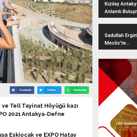
Kızılay Antak
Anlamlı Buluş
Sadullah Ergin
Meclis’te...
Facebook
Twitter
WhatsApp
 ve Tell Tayinat Höyüğü kazı
EXPO 2021 Antakya-Defne
usa Eskiocak ve EXPO Hatay