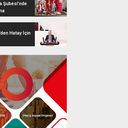
ya Şubesi’nde
ma
’den Hatay İçin