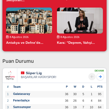
8 Ağustos 2026
8 Ağustos 2026
Antakya ve Defne’de...
Kara: “Deprem, Vahşi...
Puan Durumu
DEVAMI
Süper Lig
BAŞARILAR HATAYSPOR!
#
Team
P
W
D
L
PTS
Galatasaray
1
36
30
5
1
95
Fenerbahçe
2
36
26
6
4
84
Samsunspor
3
36
19
7
10
64