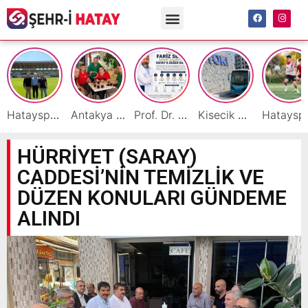
Hatayspor İç Saha Maçlarını Reyhanlı’da Oynamaya Hazırlanıyor
Antakya Simidi Türkiye’nin Lezzet Zirvesinde
Prof. Dr. Fariz Selimli, Uluslararası Başarılarıyla Hatay’a Değer Katıyor
Kisecik TOKİ’lere Toplu Ulaşım Hizmeti Başladı
Hatayspor’daki büyü
HÜRRİYET (SARAY)
CADDESİ’NİN TEMİZLİK VE
DÜZEN KONULARI GÜNDEME
ALINDI