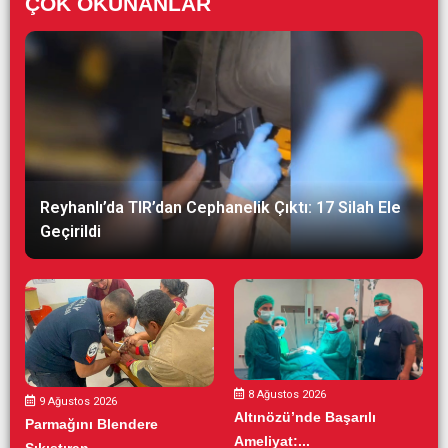
ÇOK OKUNANLAR
Reyhanlı’da TIR’dan Cephanelik Çıktı: 17 Silah Ele
Geçirildi
8 Ağustos 2026
9 Ağustos 2026
Altınözü’nde Başarılı
Parmağını Blendere
Ameliyat:...
Sıkıştıran...