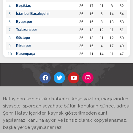
Beşiktaş
4
36
17
11
8
62
İstanbul Başakşehir
5
36
16
6
14
54
Eyüpspor
6
36
15
8
13
53
Trabzonspor
7
36
13
12
11
51
Göztepe
8
36
13
11
12
50
Rizespor
9
36
15
4
17
49
Kasımpaşa
10
36
11
14
11
47
Konyaspor
11
36
13
7
16
46
Gaziantep FK
12
36
12
9
15
45
Alanyaspor
13
36
12
9
15
45
Kayserispor
14
36
11
12
13
45
Antalyaspor
15
36
12
8
16
44
Hatay'dan son dakika haberler, köşe yazıları, magazinden
BB Bodrumspor
16
36
9
10
17
37
siyasete, spordan seyahate bütün konuların güncel adresi
Sivasspor
17
36
9
8
19
35
Şehri Hatay içerikleri kaynak gösterilmeden alıntı
Hatayspor
18
36
6
8
22
26
yapılamaz, kanuna aykırı ve izinsiz olarak kopyalanamaz,
Adana Demirspor
19
36
3
5
28
14
başka yerde yayınlanamaz.