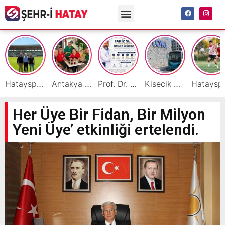
Hatayspor İç Saha Maçlarını Reyhanlı’da Oynamaya Hazırlanıyor
Antakya Simidi Türkiye’nin Lezzet Zirvesinde
Prof. Dr. Fariz Selimli, Uluslararası Başarılarıyla Hatay’a Değer Katıyor
Kisecik TOKİ’lere Toplu Ulaşım Hizmeti Başladı
Hatayspor’daki büyü
Her Üye Bir Fidan, Bir Milyon
Yeni Üye’ etkinliği ertelendi.