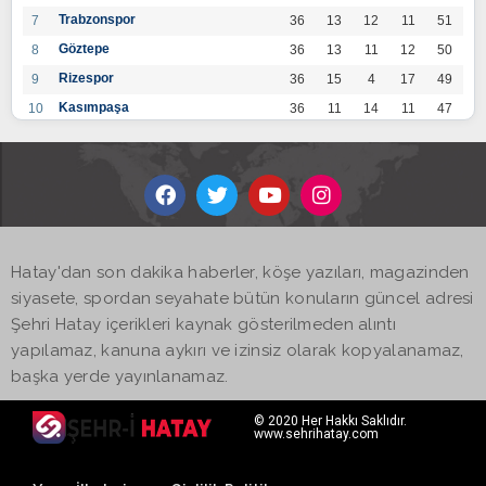
Trabzonspor
7
36
13
12
11
51
Göztepe
8
36
13
11
12
50
Rizespor
9
36
15
4
17
49
Kasımpaşa
10
36
11
14
11
47
Konyaspor
11
36
13
7
16
46
Gaziantep FK
12
36
12
9
15
45
Alanyaspor
13
36
12
9
15
45
Kayserispor
14
36
11
12
13
45
Antalyaspor
15
36
12
8
16
44
Hatay'dan son dakika haberler, köşe yazıları, magazinden
BB Bodrumspor
16
36
9
10
17
37
siyasete, spordan seyahate bütün konuların güncel adresi
Sivasspor
17
36
9
8
19
35
Şehri Hatay içerikleri kaynak gösterilmeden alıntı
Hatayspor
18
36
6
8
22
26
yapılamaz, kanuna aykırı ve izinsiz olarak kopyalanamaz,
Adana Demirspor
19
36
3
5
28
14
başka yerde yayınlanamaz.
© 2020 Her Hakkı Saklıdır.
www.sehrihatay.com