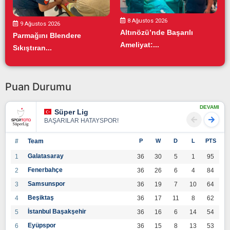
8 Ağustos 2026
9 Ağustos 2026
Altınözü’nde Başarılı
Parmağını Blendere
Ameliyat:...
Sıkıştıran...
Puan Durumu
DEVAMI
Süper Lig
BAŞARILAR HATAYSPOR!
#
Team
P
W
D
L
PTS
Galatasaray
1
36
30
5
1
95
Fenerbahçe
2
36
26
6
4
84
Samsunspor
3
36
19
7
10
64
Beşiktaş
4
36
17
11
8
62
İstanbul Başakşehir
5
36
16
6
14
54
Eyüpspor
6
36
15
8
13
53