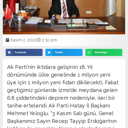
Kasım 2, 2020
2:30 pm
Facebook
Twitter
WhatsApp
Ak Parti’nin iktidara gelişinin 18. Yıl
dönümünde ülke genelinde 1 milyon yeni
üye için 1 milyon yeni fidan dikilecekti. Fakat
geçtiğimiz günlerde İzmir’de meydana gelen
6.8 şiddetindeki deprem nedeniyle, ileri bir
tarihe ertelendi. Ak Parti Hatay İl Başkanı
Mehmet Yeloğlu, “3 Kasım Salı günü, Genel
Başkanımız Sayın Recep Tayyip Erdoğan’nın