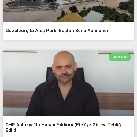
Güzelburç’ta Ateş Parkı Baştan Sona Yenilendi
GÜNDEM
CHP Antakya’da Hasan Yıldırım (Efe)’ye Görevi Tebliğ
Edildi