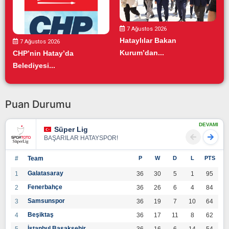
7 Ağustos 2026
Hataylılar Bakan
7 Ağustos 2026
Kurum’dan...
CHP’nin Hatay’da
Belediyesi...
Puan Durumu
DEVAMI
Süper Lig
BAŞARILAR HATAYSPOR!
#
Team
P
W
D
L
PTS
Galatasaray
1
36
30
5
1
95
Fenerbahçe
2
36
26
6
4
84
Samsunspor
3
36
19
7
10
64
Beşiktaş
4
36
17
11
8
62
İstanbul Başakşehir