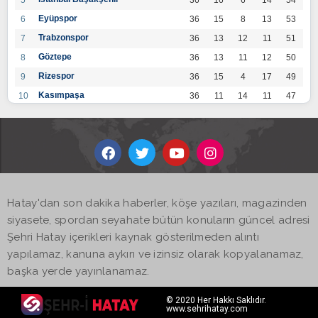
5
36
16
6
14
54
Eyüpspor
6
36
15
8
13
53
Trabzonspor
7
36
13
12
11
51
Göztepe
8
36
13
11
12
50
Rizespor
9
36
15
4
17
49
Kasımpaşa
10
36
11
14
11
47
Konyaspor
11
36
13
7
16
46
Gaziantep FK
12
36
12
9
15
45
Alanyaspor
13
36
12
9
15
45
Kayserispor
14
36
11
12
13
45
Antalyaspor
15
36
12
8
16
44
Hatay'dan son dakika haberler, köşe yazıları, magazinden
BB Bodrumspor
16
36
9
10
17
37
siyasete, spordan seyahate bütün konuların güncel adresi
Sivasspor
17
36
9
8
19
35
Şehri Hatay içerikleri kaynak gösterilmeden alıntı
Hatayspor
18
36
6
8
22
26
yapılamaz, kanuna aykırı ve izinsiz olarak kopyalanamaz,
Adana Demirspor
19
36
3
5
28
14
başka yerde yayınlanamaz.
© 2020 Her Hakkı Saklıdır.
www.sehrihatay.com