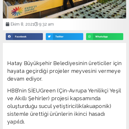
Ekim 8, 2021
9:32 am
Facebook
Twitter
WhatsApp
Hatay Büyükşehir Belediyesinin üreticiler için
hayata geçirdiği projeler meyvesini vermeye
devam ediyor.
HBB’nin SİEUGreen (Çin-Avrupa Yenilikçi Yeşil
ve Akıllı Şehirler) projesi kapsamında
oluşturduğu sucul yetiştiricilik(akuaponik)
sistemle ürettiği ürünlerin ikinci hasadı
yapıldı.