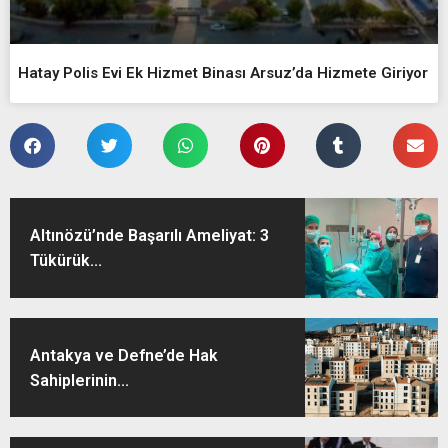
Hatay Polis Evi Ek Hizmet Binası Arsuz’da Hizmete Giriyor
Altınözü’nde Başarılı Ameliyat: 3
Tükürük...
Antakya ve Defne’de Hak
Sahiplerinin...