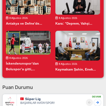
8 Ağustos 2026
8 Ağustos 2026
Antakya ve Defne’de...
Kara: “Deprem, Vahşi...
8 Ağustos 2026
İskenderunspor’dan
8 Ağustos 2026
Boluspor’a gitti,...
Kaymakam Şahin, Enek...
Puan Durumu
DEVAMI
Süper Lig
BAŞARILAR HATAYSPOR!