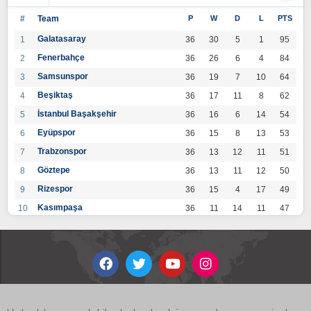
#
Team
P
W
D
L
PTS
Galatasaray
1
36
30
5
1
95
Fenerbahçe
2
36
26
6
4
84
Samsunspor
3
36
19
7
10
64
Beşiktaş
4
36
17
11
8
62
İstanbul Başakşehir
5
36
16
6
14
54
Eyüpspor
6
36
15
8
13
53
Trabzonspor
7
36
13
12
11
51
Göztepe
8
36
13
11
12
50
Rizespor
9
36
15
4
17
49
Kasımpaşa
10
36
11
14
11
47
Konyaspor
11
36
13
7
16
46
Gaziantep FK
12
36
12
9
15
45
Alanyaspor
13
36
12
9
15
45
Kayserispor
14
36
11
12
13
45
Antalyaspor
15
36
12
8
16
44